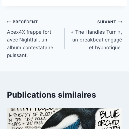
la
publication :
Navigation
PRÉCÉDENT
SUIVANT
Apex4X frappe fort
« The Handles Turn »,
de
avec Nightfall, un
un breakbeat engagé
l’article
album contestataire
et hypnotique.
puissant.
Publications similaires