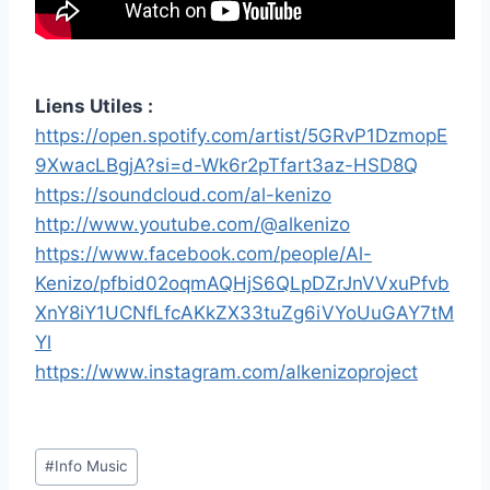
Liens Utiles :
https://open.spotify.com/artist/5GRvP1DzmopE
9XwacLBgjA?si=d-Wk6r2pTfart3az-HSD8Q
https://soundcloud.com/al-kenizo
http://www.youtube.com/@alkenizo
https://www.facebook.com/people/Al-
Kenizo/pfbid02oqmAQHjS6QLpDZrJnVVxuPfvb
XnY8iY1UCNfLfcAKkZX33tuZg6iVYoUuGAY7tM
Yl
https://www.instagram.com/alkenizoproject
Étiquettes
#
Info Music
de