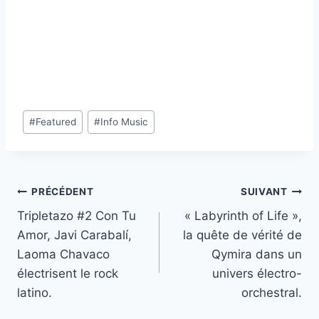
Étiquettes
#
Featured
#
Info Music
de
la
publication :
Navigation
PRÉCÉDENT
SUIVANT
Tripletazo #2 Con Tu
« Labyrinth of Life »,
de
Amor, Javi Carabalí,
la quête de vérité de
l’article
Laoma Chavaco
Qymira dans un
électrisent le rock
univers électro-
latino.
orchestral.