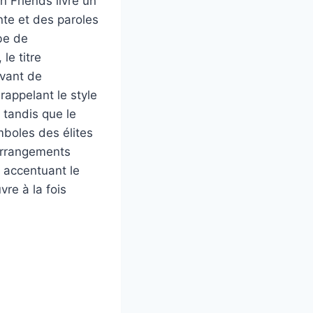
n Friends livre un
nte et des paroles
be de
le titre
vant de
rappelant le style
 tandis que le
mboles des élites
 arrangements
n accentuant le
re à la fois