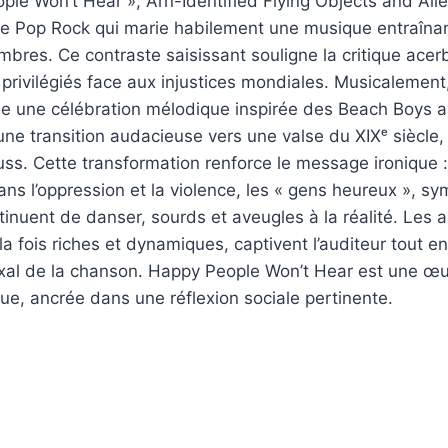
le Won’t Hear », Arn-Identified Flying Objects and Alie
ive Pop Rock qui marie habilement une musique entraîna
res. Ce contraste saisissant souligne la critique acer
 privilégiés face aux injustices mondiales. Musicalement, 
une célébration mélodique inspirée des Beach Boys a
ne transition audacieuse vers une valse du XIXᵉ siècle, 
auss. Cette transformation renforce le message ironique :
 l’oppression et la violence, les « gens heureux », sy
tinuent de danser, sourds et aveugles à la réalité. Les
la fois riches et dynamiques, captivent l’auditeur tout e
xal de la chanson. Happy People Won’t Hear est une œuv
ique, ancrée dans une réflexion sociale pertinente.