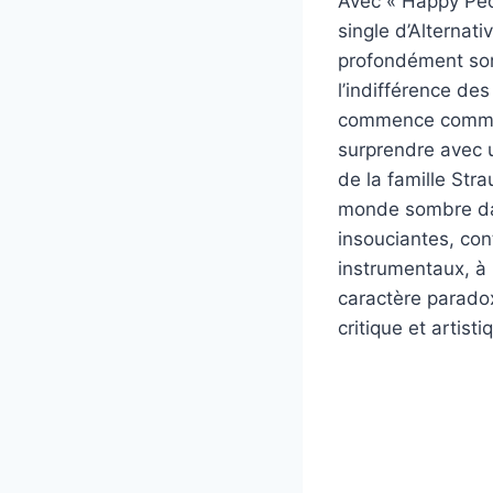
Avec « Happy Peop
single d’Alternat
profondément somb
l’indifférence des
commence comme 
surprendre avec u
de la famille Str
monde sombre dans
insouciantes, con
instrumentaux, à 
caractère parado
critique et artist