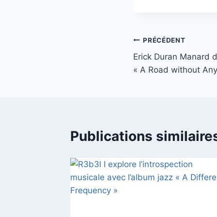
la
publication :
Navigation
PRÉCÉDENT
Erick Duran Manard d
de
« A Road without Any
l’article
Publications similaire