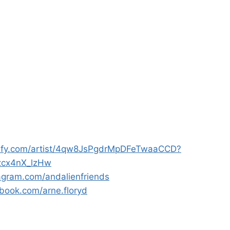
otify.com/artist/4qw8JsPgdrMpDFeTwaaCCD?
zcx4nX_lzHw
agram.com/andalienfriends
book.com/arne.floryd