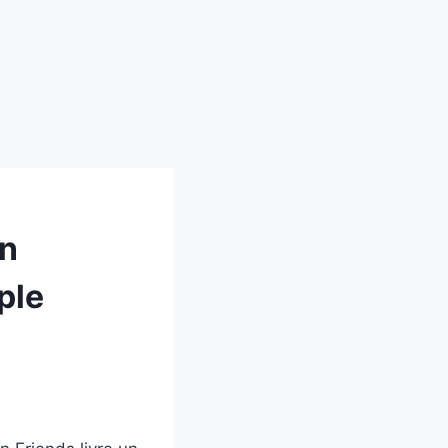
en
ple