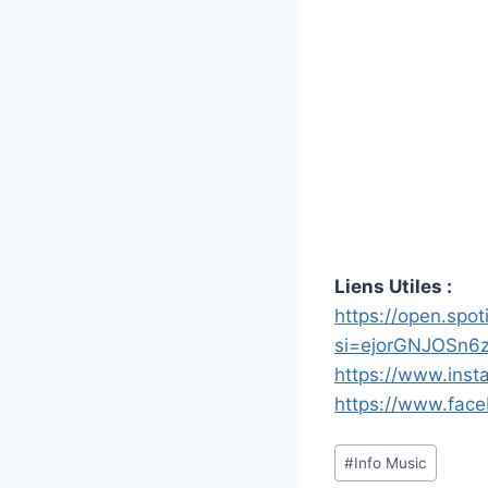
Liens Utiles :
https://open.sp
si=ejorGNJOSn6
https://www.inst
https://www.face
Étiquettes
#
Info Music
de