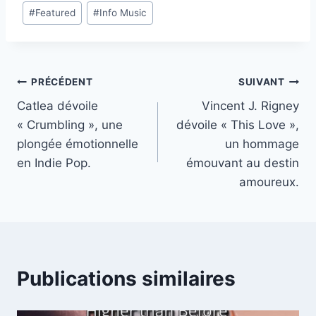
Étiquettes
#
Featured
#
Info Music
de
la
publication :
Navigation
PRÉCÉDENT
SUIVANT
Catlea dévoile
Vincent J. Rigney
de
« Crumbling », une
dévoile « This Love »,
l’article
plongée émotionnelle
un hommage
en Indie Pop.
émouvant au destin
amoureux.
Publications similaires