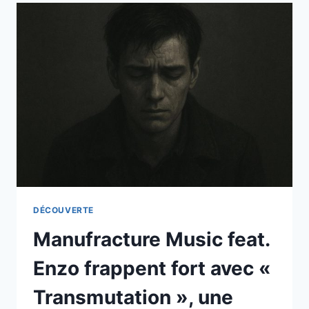
POP
MODERNE
AVEC
SON
NOUVEAU
SINGLE
« NIGHT
HOURS »
DÉCOUVERTE
Manufracture Music feat.
Enzo frappent fort avec «
Transmutation », une