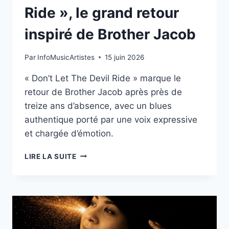
Ride », le grand retour
inspiré de Brother Jacob
Par
InfoMusicArtistes
15 juin 2026
« Don’t Let The Devil Ride » marque le
retour de Brother Jacob après près de
treize ans d’absence, avec un blues
authentique porté par une voix expressive
et chargée d’émotion.
« DON’T
LIRE LA SUITE
LET
THE
DEVIL
RIDE »,
LE
GRAND
RETOUR