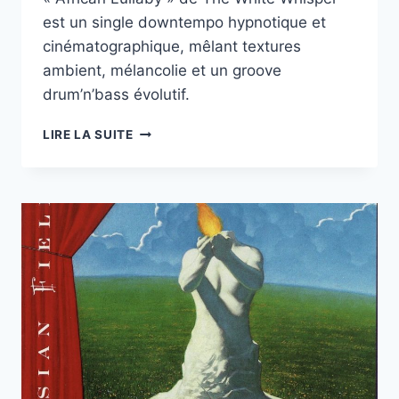
est un single downtempo hypnotique et
cinématographique, mêlant textures
ambient, mélancolie et un groove
drum’n’bass évolutif.
« AFRICAN
LIRE LA SUITE
LULLABY »,
THE
WHITE
WHISPER
SIGNE
UNE
ŒUVRE
DOWNTEMPO
HYPNOTIQUE
ET
CINÉMATOGRAPHIQUE