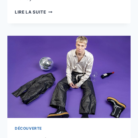
« DEFINITION »,
LIRE LA SUITE
ELYSIAN
FIELDS
FAIT
REVIVRE
UN
JOYAU
POP-
ROCK
DES
ANNÉES
90
DÉCOUVERTE