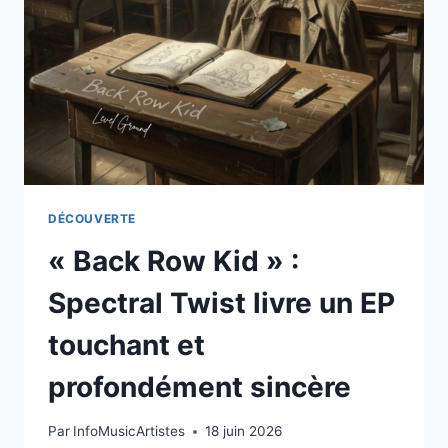
LIMAVII
SIGNE
UN
RÊVE
DREAM
POP
LUMINEUX
ET
TRANSFORMATEUR
DÉCOUVERTE
« Back Row Kid » :
Spectral Twist livre un EP
touchant et
profondément sincère
Par
InfoMusicArtistes
18 juin 2026