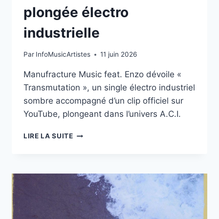
plongée électro
industrielle
Par
InfoMusicArtistes
11 juin 2026
Manufracture Music feat. Enzo dévoile «
Transmutation », un single électro industriel
sombre accompagné d’un clip officiel sur
YouTube, plongeant dans l’univers A.C.I.
MANUFRACTURE
LIRE LA SUITE
MUSIC
FEAT.
ENZO
FRAPPENT
FORT
AVEC
«
TRANSMUTATION