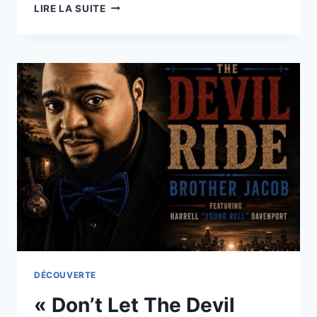
« BAD
LIRE LA SUITE
BAD
YOU »,
RENZITA
FRAPPE
FORT
AVEC
UN
ROCK
EXPLOSIF
ET
CAPTIVANT
DÉCOUVERTE
« Don’t Let The Devil