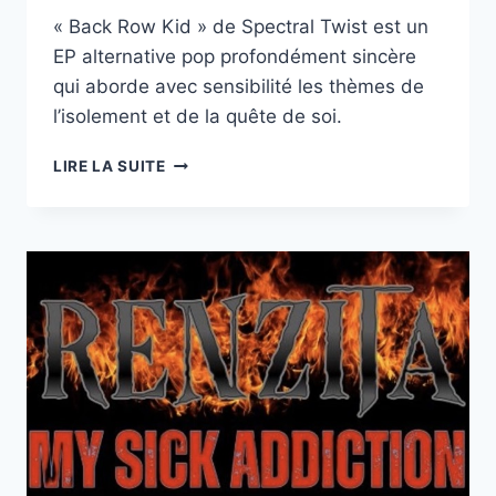
« Back Row Kid » de Spectral Twist est un
EP alternative pop profondément sincère
qui aborde avec sensibilité les thèmes de
l’isolement et de la quête de soi.
«
LIRE LA SUITE
BACK
ROW
KID
»
:
SPECTRAL
TWIST
LIVRE
UN
EP
TOUCHANT
ET
PROFONDÉMENT
SINCÈRE