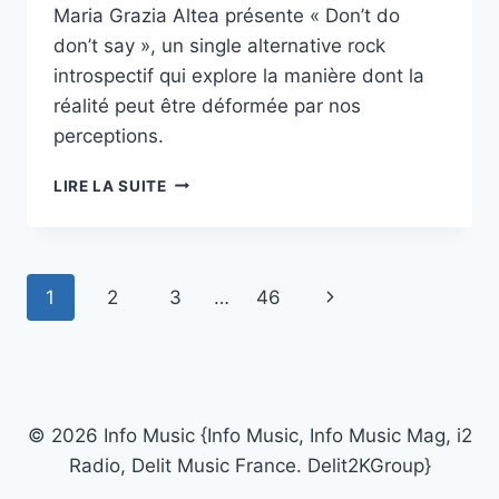
Maria Grazia Altea présente « Don’t do
don’t say », un single alternative rock
introspectif qui explore la manière dont la
réalité peut être déformée par nos
perceptions.
MARIA
LIRE LA SUITE
GRAZIA
ALTEA
EXPLORE
LA
Navigation
Page
1
2
3
…
46
PERCEPTION
DU
de
suivante
RÉEL
AVEC
page
« DON’T
DO
© 2026 Info Music {Info Music, Info Music Mag, i2
DON’T
SAY »
Radio, Delit Music France. Delit2KGroup}