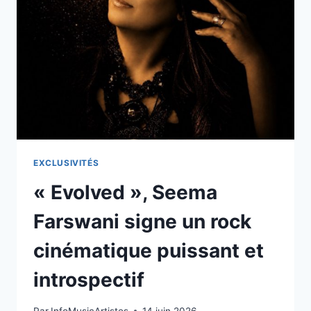
INSPIRÉ
DE
BROTHER
JACOB
EXCLUSIVITÉS
« Evolved », Seema
Farswani signe un rock
cinématique puissant et
introspectif
Par
InfoMusicArtistes
14 juin 2026