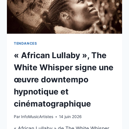
TENDANCES
« African Lullaby », The
White Whisper signe une
œuvre downtempo
hypnotique et
cinématographique
Par
InfoMusicArtistes
14 juin 2026
« African Lullaby » de The White Whisper