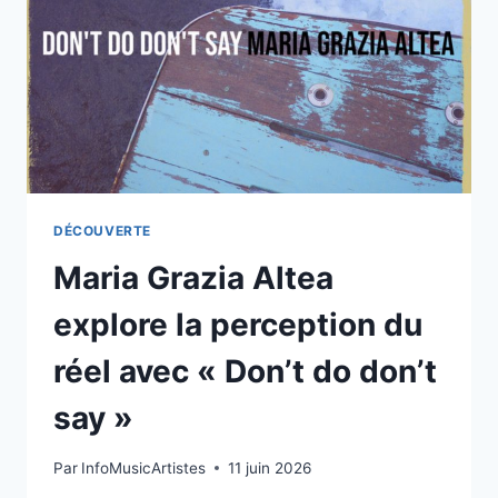
»,
UNE
PLONGÉE
ÉLECTRO
INDUSTRIELLE
DÉCOUVERTE
Maria Grazia Altea
explore la perception du
réel avec « Don’t do don’t
say »
Par
InfoMusicArtistes
11 juin 2026