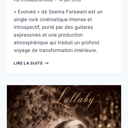
« Evolved » de Seema Farswani est un
single rock cinématique intense et
introspectif, porté par des guitares
expressives et une production
atmosphérique qui traduit un profond
voyage de transformation intérieure.
« EVOLVED »,
LIRE LA SUITE
SEEMA
FARSWANI
SIGNE
UN
ROCK
CINÉMATIQUE
PUISSANT
ET
INTROSPECTIF