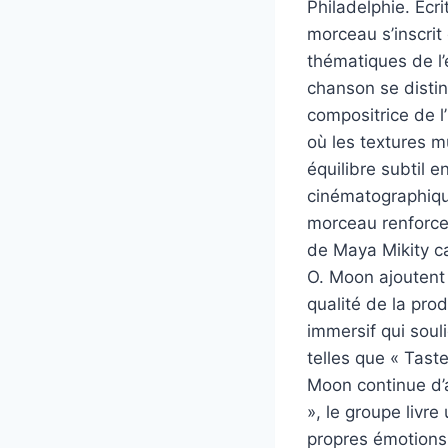
Philadelphie. Écri
morceau s’inscrit
thématiques de l’
chanson se distin
compositrice de l
où les textures 
équilibre subtil 
cinématographiqu
morceau renforcen
de Maya Mikity ca
O. Moon ajoutent
qualité de la pro
immersif qui souli
telles que « Tas
Moon continue d’a
», le groupe livre
propres émotions 