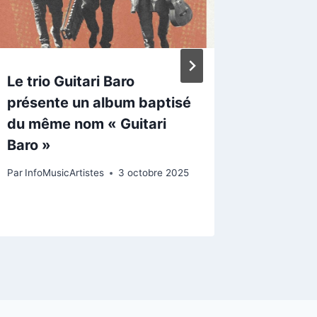
Le trio Guitari Baro
Emma 
présente un album baptisé
transce
du même nom « Guitari
amoure
Baro »
Par
InfoMus
Par
InfoMusicArtistes
3 octobre 2025