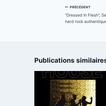
Navigation
PRÉCÉDENT
“Dressed In Flesh”, S
de
hard rock authentiqu
l’article
Publications similaire