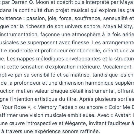
t par Darren O. Moon et coécrit puis interprété par Maya 
 dans la continuité d’un projet musical qui explore les g
existence : passion, joie, force, souffrance, sensualité e
gue par la richesse de son univers sonore. Maya Mikity
’instrumentation, façonne une atmosphère à la fois aérie
musicales se superposent avec finesse. Les arrangement
entre modernité et profondeur émotionnelle, créant une
e. Les nappes mélodiques enveloppantes et la structur
t cette sensation d’exploration intérieure. Vocalement, l
ptive par sa sensibilité et sa maîtrise, tandis que les 
 de la profondeur et une dimension harmonique supplém
duction met en valeur chaque détail instrumental, offrant
gne l’intention artistique du titre. Après plusieurs sort
te Your Rose », « Memory Fades » ou encore « Color Me 
ffirmer une vision musicale ambitieuse. Avec « Avatar:
 une œuvre introspective et élégante, invitant l’auditeur 
à travers une expérience sonore raffinée.