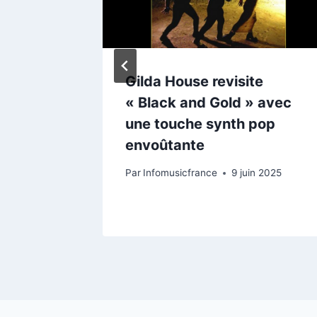
, Une
Gilda House revisite
« Black and Gold » avec
JP
une touche synth pop
envoûtante
vier 2025
Par
Infomusicfrance
9 juin 2025