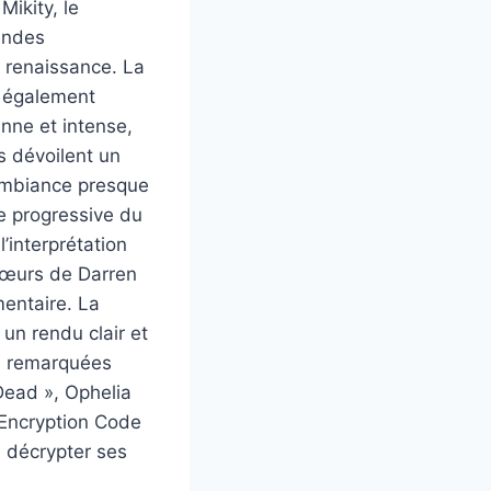
Mikity, le
randes
t renaissance. La
, également
nne et intense,
s dévoilent un
 ambiance presque
e progressive du
’interprétation
chœurs de Darren
entaire. La
 un rendu clair et
ies remarquées
Dead », Ophelia
 Encryption Code
à décrypter ses