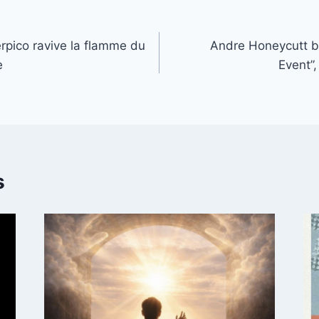
erpico ravive la flamme du
Andre Honeycutt br
e
Event”,
s