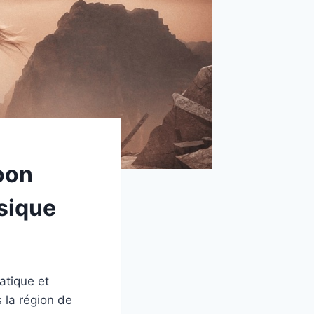
oon
sique
atique et
s la région de