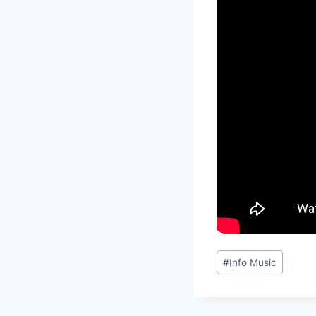
Étiquettes
#
Info Music
de
la
publication :