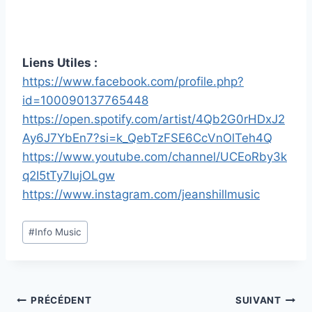
Liens Utiles :
https://www.facebook.com/profile.php?
id=100090137765448
https://open.spotify.com/artist/4Qb2G0rHDxJ2
Ay6J7YbEn7?si=k_QebTzFSE6CcVnOlTeh4Q
https://www.youtube.com/channel/UCEoRby3k
q2I5tTy7IujOLgw
https://www.instagram.com/jeanshillmusic
Étiquettes
#
Info Music
de
la
publication :
Navigation
PRÉCÉDENT
SUIVANT