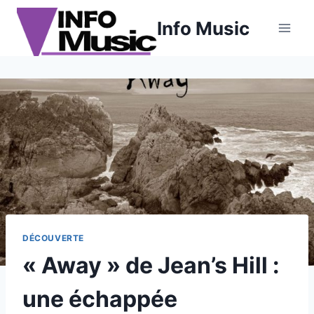
Aller
Info Music
au
contenu
DÉCOUVERTE
« Away » de Jean’s Hill :
une échappée