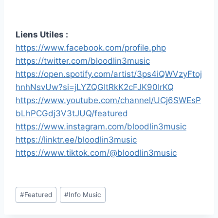
Liens Utiles :
https://www.facebook.com/profile.php
https://twitter.com/bloodlin3music
https://open.spotify.com/artist/3ps4iQWVzyFtoj
hnhNsvUw?si=jLYZQGItRkK2cFJK90IrKQ
https://www.youtube.com/channel/UCj6SWEsP
bLhPCGdj3V3tJUQ/featured
https://www.instagram.com/bloodlin3music
https://linktr.ee/bloodlin3music
https://www.tiktok.com/@bloodlin3music
Étiquettes
#
Featured
#
Info Music
de
la