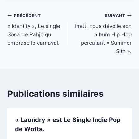
publication :
Navigation
PRÉCÉDENT
SUIVANT
« Identity », Le single
Inett, nous dévoile son
de
Soca de Pahjo qui
album Hip Hop
l’article
embrase le carnaval.
percutant « Summer
Sith ».
Publications similaires
« Laundry » est Le Single Indie Pop
de Wotts.