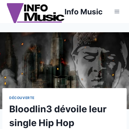
Aller
Info Music
au
contenu
DÉCOUVERTE
Bloodlin3 dévoile leur
single Hip Hop