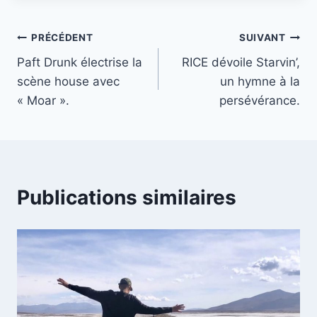
publication :
Navigation
PRÉCÉDENT
SUIVANT
Paft Drunk électrise la
RICE dévoile Starvin’,
de
scène house avec
un hymne à la
l’article
« Moar ».
persévérance.
Publications similaires