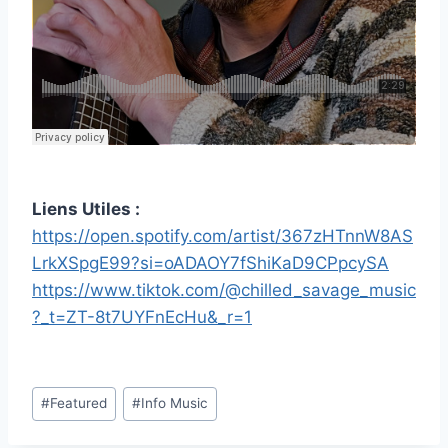
Liens Utiles :
https://open.spotify.com/artist/367zHTnnW8AS
LrkXSpgE99?si=oADAOY7fShiKaD9CPpcySA
https://www.tiktok.com/@chilled_savage_music
?_t=ZT-8t7UYFnEcHu&_r=1
Étiquettes
#
Featured
#
Info Music
de
la