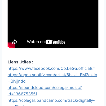
Liens Utiles :
https://www.facebook.com/Co.LeGa.official/#
https://open.spotify.com/artist/6hJUILFM2czJb
HBlvjjndq
https://soundcloud.com/colega-music?
id=1366753551
https://colega1.bandcamp.com/track/digitally-