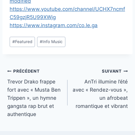
modified
https://www.youtube.com/channel/UCHX7ncmf
C59gzjR5U99XWjg
https://www.instagram.com/co.le.ga
Étiquettes
#
Featured
#
Info Music
de
la
publication :
Navigation
PRÉCÉDENT
SUIVANT
Trevor Drako frappe
AnTri illumine l’été
de
fort avec « Musta Ben
avec « Rendez-vous »,
l’article
Trippen », un hymne
un afrobeat
gangsta rap brut et
romantique et vibrant
authentique