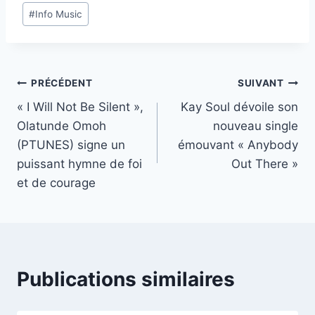
Étiquettes
#
Info Music
de
la
publication :
Navigation
PRÉCÉDENT
SUIVANT
« I Will Not Be Silent »,
Kay Soul dévoile son
de
Olatunde Omoh
nouveau single
l’article
(PTUNES) signe un
émouvant « Anybody
puissant hymne de foi
Out There »
et de courage
Publications similaires