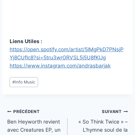
Liens Utiles :
https://open.spotify.com/artist/5lMgPkD7PNsjP
Yj8CUfIc8?si=5tru3wrORVSL5j5U8fKIJg
https://www.instagram.com/andrasbarjak
Étiquettes
#
Info Music
de
la
publication :
Navigation
PRÉCÉDENT
SUIVANT
Ben Heyworth revient
« So Think Twice » –
de
avec Creatures EP, un
L’hymne soul de la