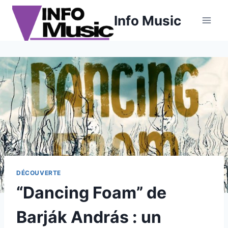
Aller
Info Music
au
contenu
DÉCOUVERTE
“Dancing Foam” de
Barják András : un