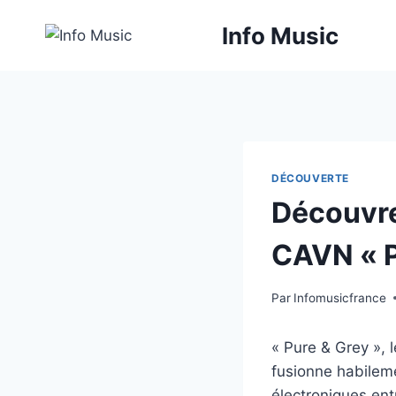
Aller
Info Music
au
contenu
DÉCOUVERTE
Découvre
CAVN « Pu
Par
Infomusicfrance
« Pure & Grey », 
fusionne habilem
électroniques ent