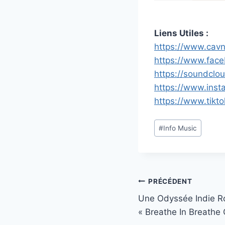
Liens Utiles :
https://www.cav
https://www.fac
https://soundclo
https://www.ins
https://www.tik
Étiquettes
#
Info Music
de
la
publication :
Navigation
PRÉCÉDENT
Une Odyssée Indie Ro
de
« Breathe In Breathe