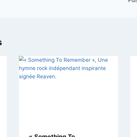
Pui
s
« Something To