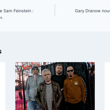
e Sam Feinstein :
Gary Dranow nous
».
s