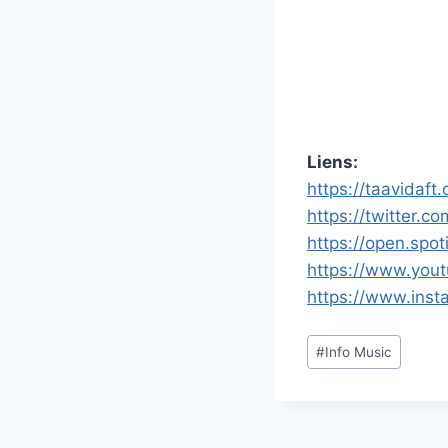
Liens:
https://taavidaft
https://twitter.c
https://open.spo
https://www.yo
https://www.inst
Étiquettes
#
Info Music
de
la
publication :