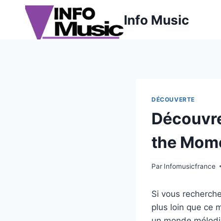
Aller
Info Music
au
contenu
DÉCOUVERTE
Découvrez
the Mome
Par
Infomusicfrance
Si vous recherche
plus loin que ce 
un monde mélodie