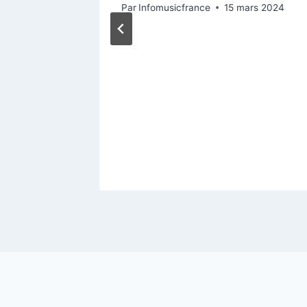
Par
Infomusicfrance
15 mars 2024
 Tony
e la
nvier 2025