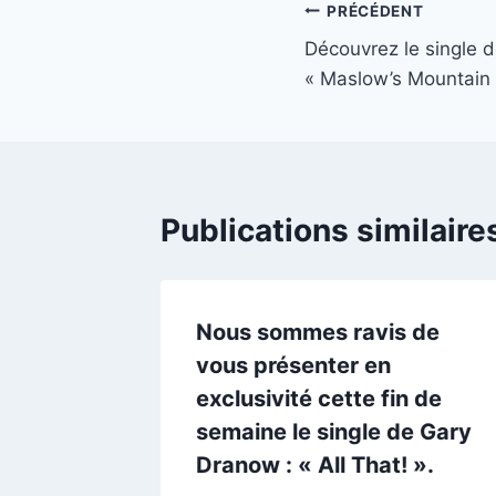
Navigation
PRÉCÉDENT
Découvrez le single d
de
« Maslow’s Mountain 
l’article
Publications similaire
Nous sommes ravis de
vous présenter en
exclusivité cette fin de
semaine le single de Gary
Dranow : « All That! ».