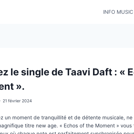
INFO MUSIC
 le single de Taavi Daft : « 
nt ».
21 février 2024
z un moment de tranquillité et de détente musicale, ne
magnifique titre new age. « Echos of the Moment » vous
ux où chaque note est parfaitement synchronisée pour