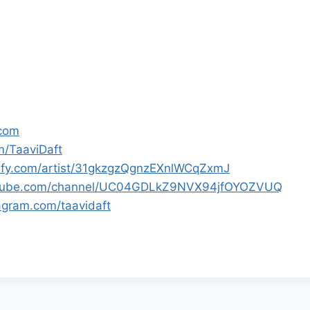
.com
om/TaaviDaft
tify.com/artist/31gkzgzQgnzEXnlWCqZxmJ
utube.com/channel/UC04GDLkZ9NVX94jfOYOZVUQ
agram.com/taavidaft