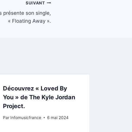
SUIVANT
 présente son single,
« Floating Away ».
Découvrez « Loved By
« Simpl
You » de The Kyle Jordan
Melina
Project.
Ode à 
Par
Infomusicfrance
6 mai 2024
Par
Infomu