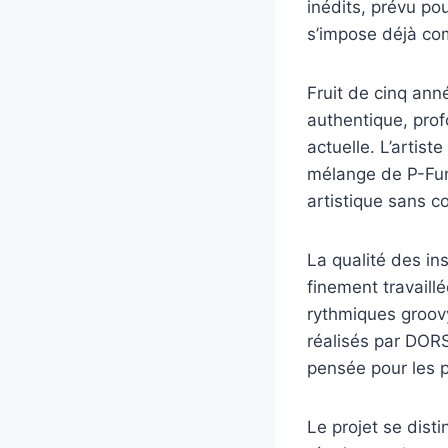
inédits, prévu po
s’impose déjà co
Fruit de cinq ann
authentique, prof
actuelle. L’artis
mélange de P-Fun
artistique sans 
La qualité des in
finement travaill
rythmiques groov
réalisés par DOR
pensée pour les 
Le projet se dist