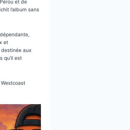
 Pérou et de
chit l’album sans
ndépendante,
x et
 destinée aux
 qu’il est
a Westcoast