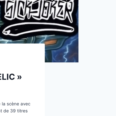
LIC »
 la scène avec
 de 39 titres