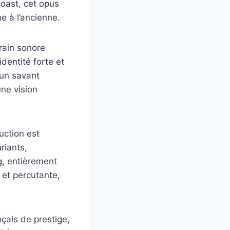
coast, cet opus
 à l’ancienne.
rain sonore
dentité forte et
 un savant
ne vision
uction est
riants,
g, entièrement
 et percutante,
nçais de prestige,