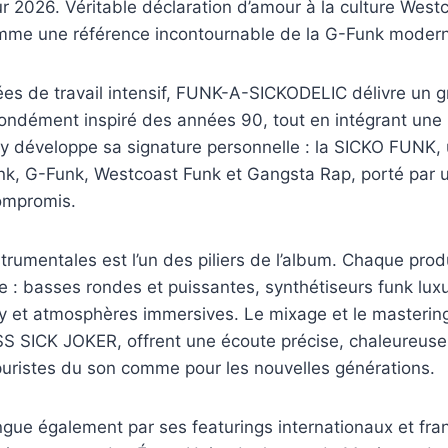
ur 2026. Véritable déclaration d’amour à la culture West
mme une référence incontournable de la G-Funk moderne
ées de travail intensif, FUNK-A-SICKODELIC délivre un g
ondément inspiré des années 90, tout en intégrant une i
te y développe sa signature personnelle : la SICKO FUNK,
k, G-Funk, Westcoast Funk et Gangsta Rap, porté par u
compromis.
strumentales est l’un des piliers de l’album. Chaque prod
ée : basses rondes et puissantes, synthétiseurs funk luxu
y et atmosphères immersives. Le mixage et le masterin
SS SICK JOKER, offrent une écoute précise, chaleureuse
puristes du son comme pour les nouvelles générations.
ingue également par ses featurings internationaux et fra