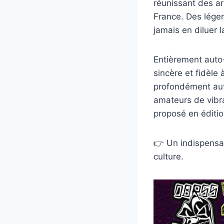
réunissant des a
France. Des légen
jamais en diluer 
Entièrement aut
sincère et fidèle
profondément aut
amateurs de vibrat
proposé en édition
👉 Un indispensab
culture.