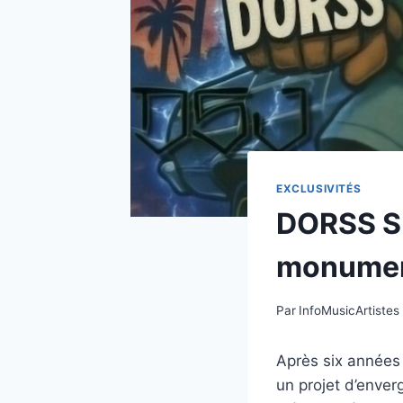
EXCLUSIVITÉS
DORSS SI
monumen
Par
InfoMusicArtistes
Après six années
un projet d’enve