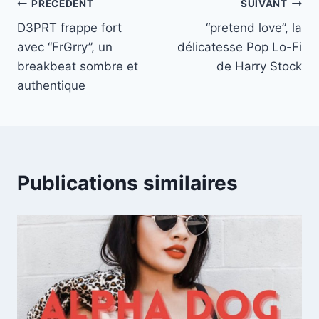
Navigation
PRÉCÉDENT
SUIVANT
D3PRT frappe fort
“pretend love”, la
de
avec “FrGrry”, un
délicatesse Pop Lo-Fi
l’article
breakbeat sombre et
de Harry Stock
authentique
Publications similaires