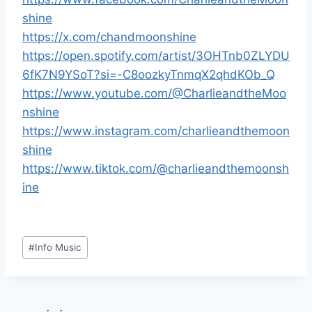
shine
https://x.com/chandmoonshine
https://open.spotify.com/artist/3OHTnb0ZLYDU
6fK7N9YSoT?si=-C8oozkyTnmqX2qhdKOb_Q
https://www.youtube.com/@CharlieandtheMoo
nshine
https://www.instagram.com/charlieandthemoon
shine
https://www.tiktok.com/@charlieandthemoonsh
ine
Étiquettes
#
Info Music
de
la
publication :