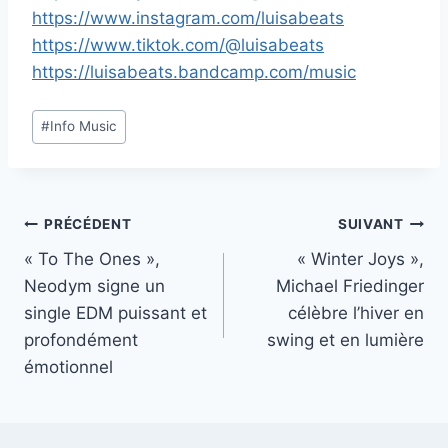
https://www.instagram.com/luisabeats
https://www.tiktok.com/@luisabeats
https://luisabeats.bandcamp.com/music
Étiquettes
#
Info Music
de
la
publication :
Navigation
PRÉCÉDENT
SUIVANT
« To The Ones »,
« Winter Joys »,
de
Neodym signe un
Michael Friedinger
l’article
single EDM puissant et
célèbre l’hiver en
profondément
swing et en lumière
émotionnel