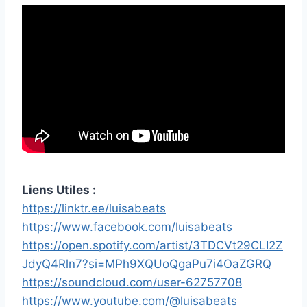
Liens Utiles :
https://linktr.ee/luisabeats
https://www.facebook.com/luisabeats
https://open.spotify.com/artist/3TDCVt29CLI2Z
JdyQ4Rln7?si=MPh9XQUoQgaPu7i4OaZGRQ
https://soundcloud.com/user-62757708
https://www.youtube.com/@luisabeats