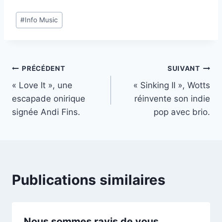
Étiquettes
#
Info Music
de
la
publication :
Navigation
PRÉCÉDENT
SUIVANT
« Love It », une
« Sinking II », Wotts
de
escapade onirique
réinvente son indie
l’article
signée Andi Fins.
pop avec brio.
Publications similaires
Nous sommes ravis de vous