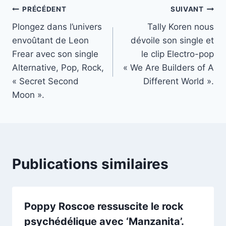
Navigation
PRÉCÉDENT
SUIVANT
Plongez dans l’univers
Tally Koren nous
de
envoûtant de Leon
dévoile son single et
l’article
Frear avec son single
le clip Electro-pop
Alternative, Pop, Rock,
« We Are Builders of A
« Secret Second
Different World ».
Moon ».
Publications similaires
Poppy Roscoe ressuscite le rock
psychédélique avec ‘Manzanita’.