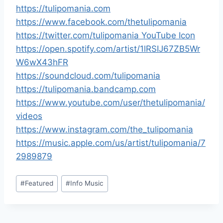
https://tulipomania.com
https://www.facebook.com/thetulipomania
https://twitter.com/tulipomania YouTube Icon
https://open.spotify.com/artist/1lRSIJ67ZB5Wr
W6wX43hFR
https://soundcloud.com/tulipomania
https://tulipomania.bandcamp.com
https://www.youtube.com/user/thetulipomania/
videos
https://www.instagram.com/the_tulipomania
https://music.apple.com/us/artist/tulipomania/7
2989879
Étiquettes
#
Featured
#
Info Music
de
la
publication :