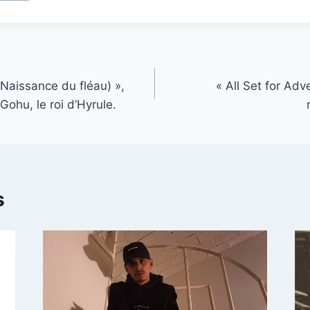
Naissance du fléau) »,
« All Set for Ad
Gohu, le roi d’Hyrule.
s