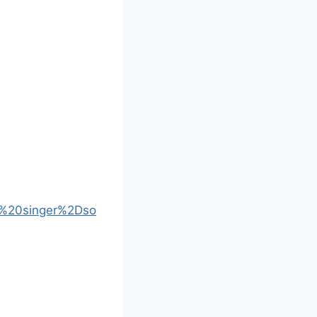
sh%20singer%2Dso