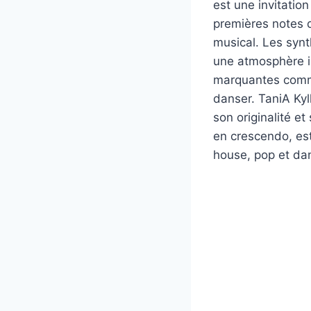
est une invitatio
premières notes d
musical. Les syn
une atmosphère i
marquantes comme 
danser. TaniA Ky
son originalité et
en crescendo, est
house, pop et dan