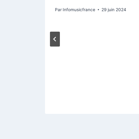
Par
Infomusicfrance
29 juin 2024
 rage
tobre 2025