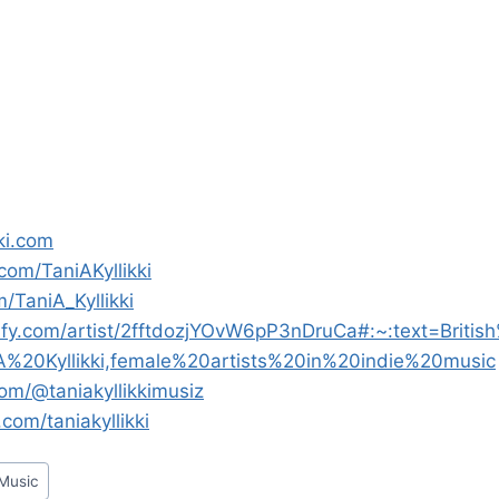
kki.com
com/TaniAKyllikki
m/TaniA_Kyllikki
tify.com/artist/2fftdozjYOvW6pP3nDruCa#:~:text=Briti
A%20Kyllikki,female%20artists%20in%20indie%20music
com/@taniakyllikkimusiz
.com/taniakyllikki
 Music