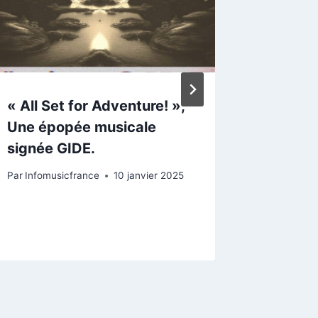
« All Set for Adventure! »,
« A Piec
Une épopée musicale
You Fre
signée GIDE.
alterna
contemp
Par
Infomusicfrance
10 janvier 2025
intempo
Par
InfoMus