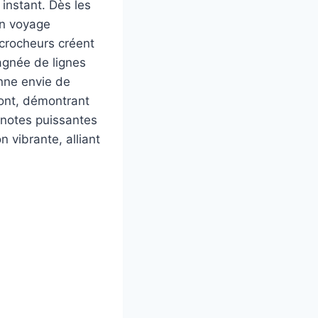
 instant. Dès les
un voyage
crocheurs créent
agnée de lignes
nne envie de
pont, démontrant
s notes puissantes
 vibrante, alliant