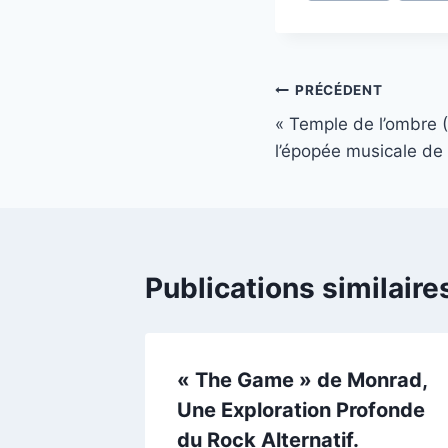
la
publication :
Navigation
PRÉCÉDENT
« Temple de l’ombre (
de
l’épopée musicale de 
l’article
Publications similaire
« The Game » de Monrad,
Une Exploration Profonde
du Rock Alternatif.