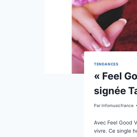
TENDANCES
« Feel G
signée Ta
Par
Infomusicfrance
Avec Feel Good Vib
vivre. Ce single