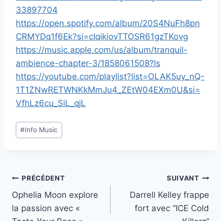
33897704
https://open.spotify.com/album/20S4NuFh8pn
CRMYDq1f6Ek?si=cIqikiovTTOSR61gzTKovg
https://music.apple.com/us/album/tranquil-
ambience-chapter-3/1858061508?ls
https://youtube.com/playlist?list=OLAK5uy_nQ-
1T1ZNwRETWNKkMmJu4_ZEtW04EXm0U&si=
VfhLz6cu_SiL_qjL
Étiquettes
#
Info Music
de
la
publication :
Navigation
PRÉCÉDENT
SUIVANT
Ophelia Moon explore
Darrell Kelley frappe
de
la passion avec «
fort avec “ICE Cold