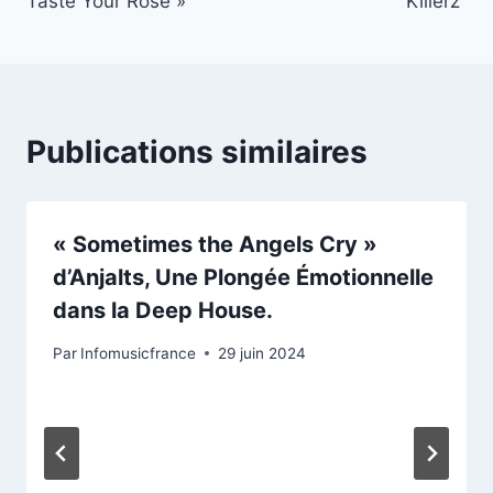
l’article
Taste Your Rose »
Killerz”
Publications similaires
« Sometimes the Angels Cry »
d’Anjalts, Une Plongée Émotionnelle
dans la Deep House.
Par
Infomusicfrance
29 juin 2024