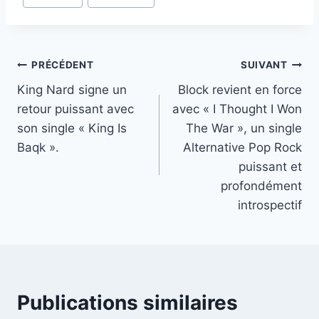
de
la
publication :
Navigation
PRÉCÉDENT
SUIVANT
King Nard signe un
Block revient en force
de
retour puissant avec
avec « I Thought I Won
l’article
son single « King Is
The War », un single
Baqk ».
Alternative Pop Rock
puissant et
profondément
introspectif
Publications similaires