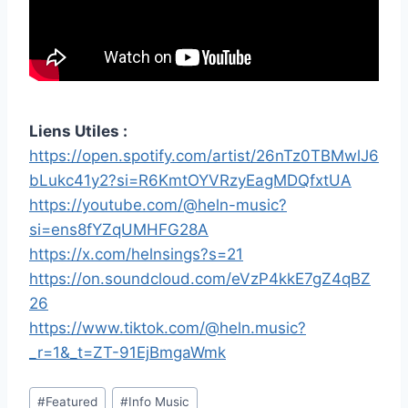
Liens Utiles :
https://open.spotify.com/artist/26nTz0TBMwlJ6
bLukc41y2?si=R6KmtOYVRzyEagMDQfxtUA
https://youtube.com/@heln-music?
si=ens8fYZqUMHFG28A
https://x.com/helnsings?s=21
https://on.soundcloud.com/eVzP4kkE7gZ4qBZ
26
https://www.tiktok.com/@heln.music?
_r=1&_t=ZT-91EjBmgaWmk
Étiquettes
#
Featured
#
Info Music