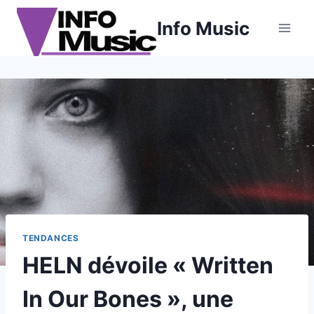
Aller
Info Music
au
contenu
TENDANCES
HELN dévoile « Written
In Our Bones », une