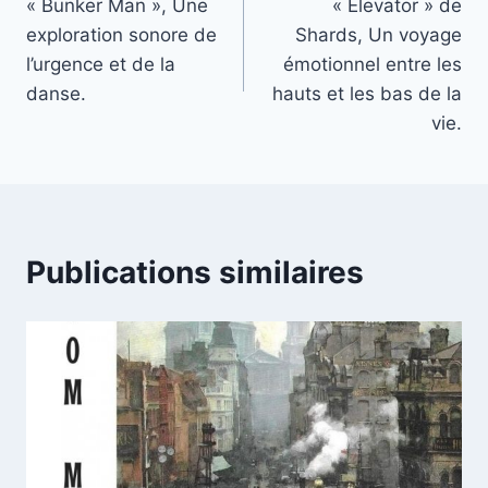
« Bunker Man », Une
« Elevator » de
de
exploration sonore de
Shards, Un voyage
l’article
l’urgence et de la
émotionnel entre les
danse.
hauts et les bas de la
vie.
Publications similaires