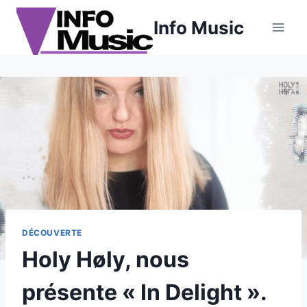
Aller
Info Music
au
contenu
DÉCOUVERTE
Holy Høly, nous
présente « In Delight ».