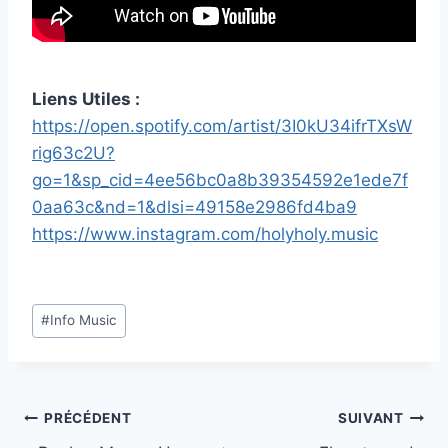
Liens Utiles :
https://open.spotify.com/artist/3I0kU34ifrTXsW
rig63c2U?
go=1&sp_cid=4ee56bc0a8b39354592e1ede7f
0aa63c&nd=1&dlsi=49158e2986fd4ba9
https://www.instagram.com/holyholy.music
Étiquettes
#
Info Music
de
la
publication :
Navigation
PRÉCÉDENT
SUIVANT