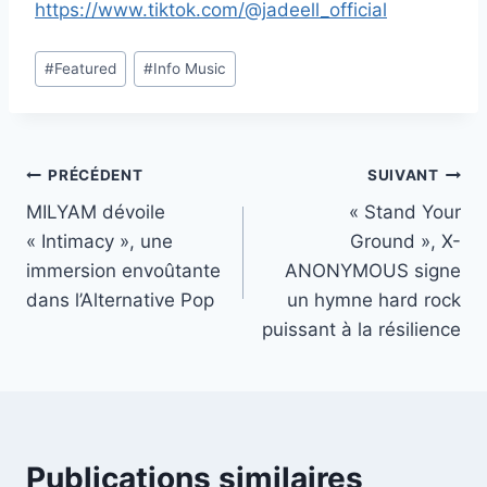
https://www.tiktok.com/@jadeell_official
Étiquettes
#
Featured
#
Info Music
de
la
publication :
Navigation
PRÉCÉDENT
SUIVANT
MILYAM dévoile
« Stand Your
de
« Intimacy », une
Ground », X-
l’article
immersion envoûtante
ANONYMOUS signe
dans l’Alternative Pop
un hymne hard rock
puissant à la résilience
Publications similaires