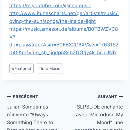
https://m.youtube.com/@neamusic
http://www.itunescharts.net/ger/artists/music/l
oving-the-sun/songs/the-inside-light
https://music.amazon.de/albums/B0FBWZVC8
V?
do=play&trackAsin=B0FBX2C6XV&ts=1763152
045&ref=dm_sh_tjqdp5SsbZGGtjy4k15cipJNb
Étiquettes
#
Featured
#
Info Music
de
la
publication :
Navigation
PRÉCÉDENT
SUIVANT
Julian Sometimes
SLPSLIDE enchante
de
réinvente “Always
avec “Microdose My
l’article
Something There to
Mood”, une