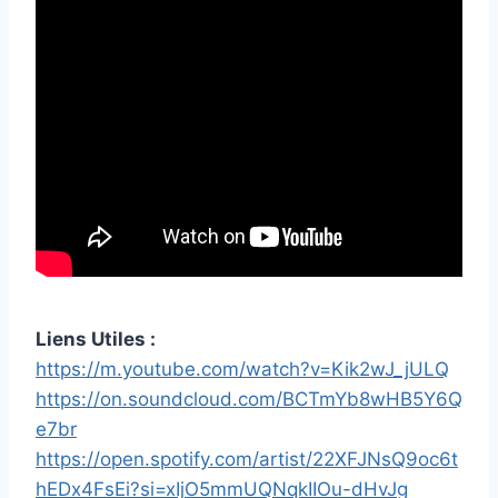
Liens Utiles :
https://m.youtube.com/watch?v=Kik2wJ_jULQ
https://on.soundcloud.com/BCTmYb8wHB5Y6Q
e7br
https://open.spotify.com/artist/22XFJNsQ9oc6t
hEDx4FsEi?si=xIjO5mmUQNqkIIOu-dHvJg