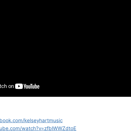
ebook.com/kelseyhartmusic
tube.com/watch?v=zfbIWWZdtoE