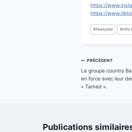
https://www.inst
https://www.tikt
Étiquettes
#
Featured
#
Info
de
la
publication :
Navigation
PRÉCÉDENT
Le groupe country Ba
de
en force avec leur der
l’article
« Tamed ».
Publications similaire