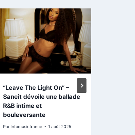
“Leave The Light On” –
« What
Saneit dévoile une ballade
To Me »
R&B intime et
de Noël
bouleversante
Par
Infomu
26 novemb
Par
Infomusicfrance
1 août 2025