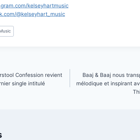
agram.com/kelseyhartmusic
ok.com/@kelseyhart_music
 Music
rstool Confession revient
Baaj & Baaj nous trans
nier single intitulé
mélodique et inspirant av
Th
s