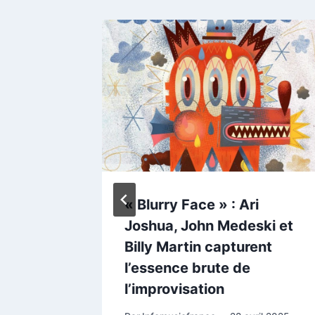
ght
« Blurry Face » : Ari
Joshua, John Medeski et
Billy Martin capturent
l’essence brute de
 au
l’improvisation
ernative