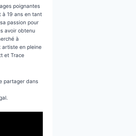
images poignantes
 à 19 ans en tant
 sa passion pour
ès avoir obtenu
herché à
 artiste en pleine
t et Trace
de partager dans
gal.