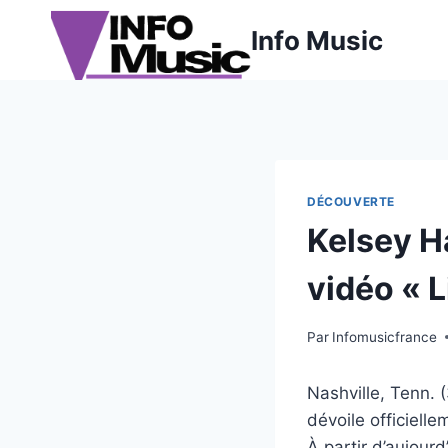
Aller
Info Music
au
contenu
DÉCOUVERTE
Kelsey H
vidéo « L
Par
Infomusicfrance
Nashville, Tenn.
dévoile officiell
À partir d’aujour