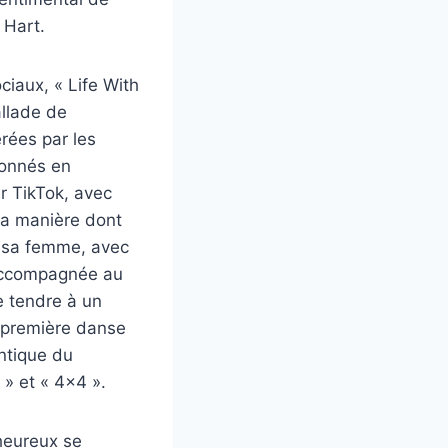
 Hart.
iaux, « Life With
allade de
érées par les
bonnés en
ur TikTok, avec
 la manière dont
our sa femme, avec
 accompagnée au
 tendre à un
 première danse
ntique du
 » et « 4×4 ».
heureux se