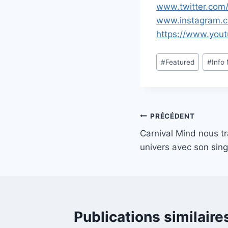
www.twitter.com
www.instagram.
https://www.yo
Étiquettes
#
Featured
#
Info
de
la
publication :
Navigation
PRÉCÉDENT
Carnival Mind nous t
de
univers avec son sing
l’article
Publications similaire