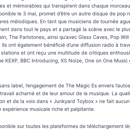
ues et mémorables qui transpirent dans chaque morceau
ponible le 3 mai, promet d’être un autre disque de pop 
res mélodiques. En tant que musiciens de tournée aguer
ment dans tout le pays et a partagé la scène avec le pl
ain, The Parlotones, ainsi qu’avec Glass Caves, Pop Will 
Ils ont également bénéficié d’une diffusion radio à tra
stations et ont reçu une multitude de critiques enthousi
ue KEXP, BBC Introducing, XS Noize, One on One Music
sans label, l’engagement de The Magic Es envers l’auto
travail acharné et de leur amour de la musique. La qual
ion et de la voix dans « Junkyard Toybox » ne fait aucun
 expérience musicale riche et palpitante.
sponible sur toutes les plateformes de téléchargement lé