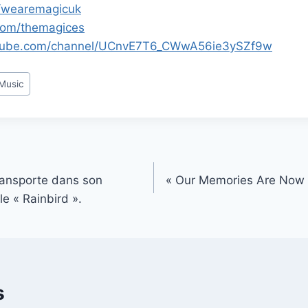
/wearemagicuk
com/themagices
utube.com/channel/UCnvE7T6_CWwA56ie3ySZf9w
 Music
ransporte dans son
« Our Memories Are Now G
le « Rainbird ».
s