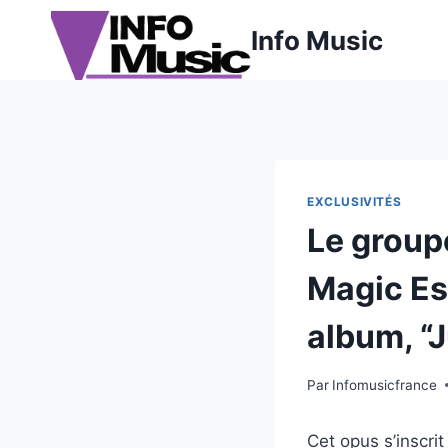
Aller
Info Music
au
contenu
EXCLUSIVITÉS
Le group
Magic Es,
album, “
Par
Infomusicfrance
Cet opus s’inscrit