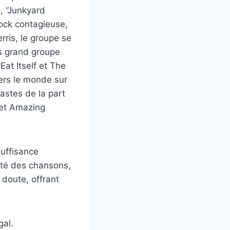
, “Junkyard
rock contagieuse,
ris, le groupe se
us grand groupe
Eat Itself et The
vers le monde sur
astes de la part
 et Amazing
suffisance
ité des chansons,
 doute, offrant
gal.