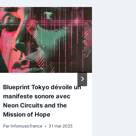
Blueprint Tokyo dévoile un
The Sc
manifeste sonore avec
dévoile
Neon Circuits and the
électro
Mission of Hope
Mounta
Par
Infomusicfrance
31 mai 2025
Par
Infomu