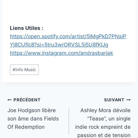
Liens Utiles :
https://open.spotify.com/artist/5lMgPkD7PNsjP
Yj8CUfIc8?si=5tru3wrORVSL5j5U8fKIJg
https://www.instagram.com/andrasbarjak
Étiquettes
#
Info Music
de
la
publication :
Navigation
PRÉCÉDENT
SUIVANT
Joe Hodgson libère
Ashley Mora dévoile
de
son âme dans Fields
“Tease”, un single
l’article
Of Redemption
indie rock empreint de
passion et de tension