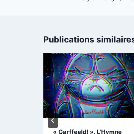
l’article
Publications similaire
ous
« Garffeeld! », L’Hymne