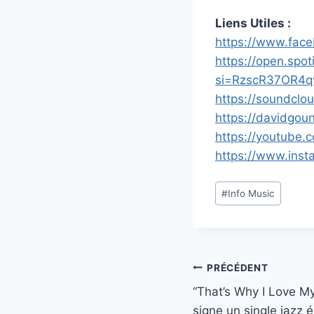
Liens Utiles :
https://www.fac
https://open.spo
si=RzscR37OR4q
https://soundclo
https://davidgo
https://youtube.
https://www.ins
Étiquettes
#
Info Music
de
la
publication :
Navigation
PRÉCÉDENT
“That’s Why I Love M
de
signe un single jazz é