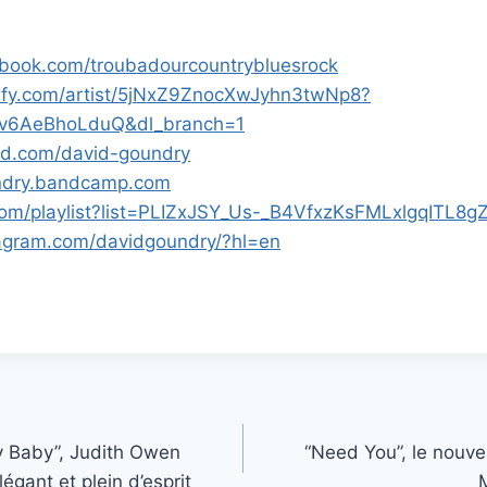
ebook.com/troubadourcountrybluesrock
tify.com/artist/5jNxZ9ZnocXwJyhn3twNp8?
v6AeBhoLduQ&dl_branch=1
ud.com/david-goundry
undry.bandcamp.com
com/playlist?list=PLIZxJSY_Us-_B4VfxzKsFMLxlgqITL8g
tagram.com/davidgoundry/?hl=en
y Baby”, Judith Owen
“Need You”, le nouve
légant et plein d’esprit