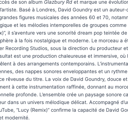
succès de son album
Glazbury Rd
et marque une évolutio
 l’artiste. Basé à Londres, David Goundry est un auteur
s grandes figures musicales des années 60 et 70, notam
logique et les mélodies intemporelles de groupes comme
)”, il s’aventure vers une sonorité dream pop teintée de
hère à la fois nostalgique et moderne. Le morceau a ét
er Recording Studios, sous la direction du producteur e
sultat est une production chaleureuse et immersive, où 
êlent à des arrangements contemporains. L’instrumental
iennes, des nappes sonores enveloppantes et un rythme 
ce rêveuse du titre. La voix de David Goundry, douce et
ement à cette instrumentation raffinée, donnant au mor
nnelle profonde. L’ensemble crée un paysage sonore ca
teur dans un univers mélodique délicat. Accompagné d’un 
uTube, “Lucy (Remix)” confirme la capacité de David Go
et modernité.