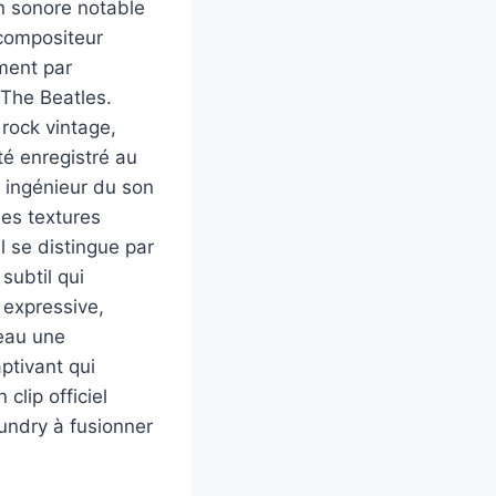
n sonore notable
-compositeur
ment par
 The Beatles.
 rock vintage,
é enregistré au
t ingénieur du son
les textures
 se distingue par
subtil qui
 expressive,
ceau une
ptivant qui
clip officiel
undry à fusionner