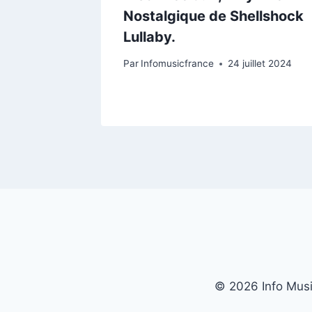
Am”, Un
Nostalgique de Shellshock
atif
Lullaby.
Par
Infomusicfrance
24 juillet 2024
ût 2024
© 2026 Info Music