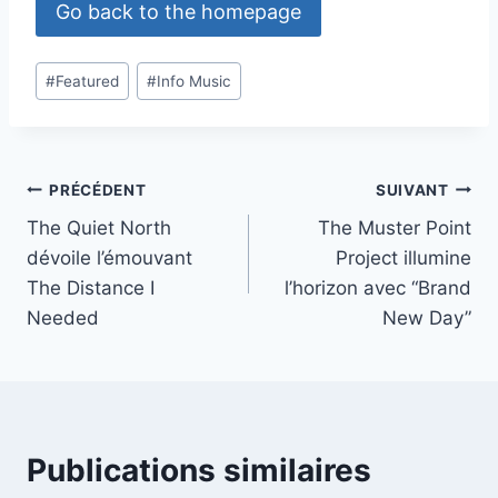
Go back to the homepage
Étiquettes
#
Featured
#
Info Music
de
la
publication :
Navigation
PRÉCÉDENT
SUIVANT
The Quiet North
The Muster Point
de
dévoile l’émouvant
Project illumine
l’article
The Distance I
l’horizon avec “Brand
Needed
New Day”
Publications similaires