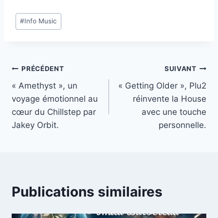
Étiquettes
#
Info Music
de
la
publication :
Navigation
PRÉCÉDENT
SUIVANT
« Amethyst », un
« Getting Older », Plu2
de
voyage émotionnel au
réinvente la House
l’article
cœur du Chillstep par
avec une touche
Jakey Orbit.
personnelle.
Publications similaires