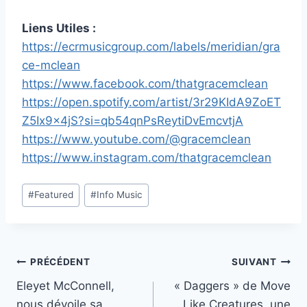
Liens Utiles :
https://ecrmusicgroup.com/labels/meridian/gra
ce-mclean
https://www.facebook.com/thatgracemclean
https://open.spotify.com/artist/3r29KIdA9ZoET
Z5Ix9x4jS?si=qb54qnPsReytiDvEmcvtjA
https://www.youtube.com/@gracemclean
https://www.instagram.com/thatgracemclean
Étiquettes
#
Featured
#
Info Music
de
la
publication :
Navigation
PRÉCÉDENT
SUIVANT
Eleyet McConnell,
« Daggers » de Move
de
nous dévoile sa
Like Creatures, une