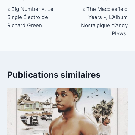
Navigation
« Big Number », Le
« The Macclesfield
de
Single Électro de
Years », L’Album
l’article
Richard Green.
Nostalgique d’Andy
Plews.
Publications similaires