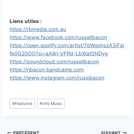
Liens utiles :
https://rbmedia.com.au
https://www.facebook.com/russellbacon
https://open.spotify.com/artist/7dWqohszA3iFaj
fe0G20OO?si=aA8ri-VFRd-LbXIatSNDyg
https://soundcloud.com/russellbacon
https://rjbacon.bandcamp.com
https://www.instagram.com/russjbacon
Étiquettes
#
Featured
#
Info Music
de
la
publication :
PRÉCÉDENT
SUIVANT