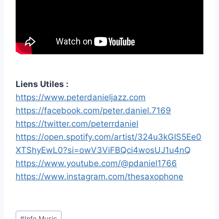
Liens Utiles :
https://www.peterdanieljazz.com
https://facebook.com/peter.daniel.7169
https://twitter.com/peterrdaniel
https://open.spotify.com/artist/324u3kGIS5Ee0
XTShyEwL0?si=owV3ViFBQci4wosUJ1u4nQ
https://www.youtube.com/@pdaniel1766
https://www.instagram.com/thesaxophone
Étiquettes
#
Info Music