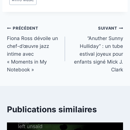
de
la
publication :
Navigation
PRÉCÉDENT
SUIVANT
Fiona Ross dévoile un
“Anuther Sunny
de
chef-d’œuvre jazz
Hulliday” : un tube
l’article
intime avec
estival joyeux pour
« Moments in My
enfants signé Mick J.
Notebook »
Clark
Publications similaires