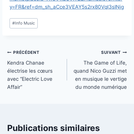
y=FR&ref=dm_sh_aCce3VEAY5s2rx80Vql3sINjg
Étiquettes
#
Info Music
de
la
publication :
Navigation
PRÉCÉDENT
SUIVANT
Kendra Chanae
The Game of Life,
de
électrise les cœurs
quand Nico Guzzi met
l’article
avec “Electric Love
en musique le vertige
Affair”
du monde numérique
Publications similaires