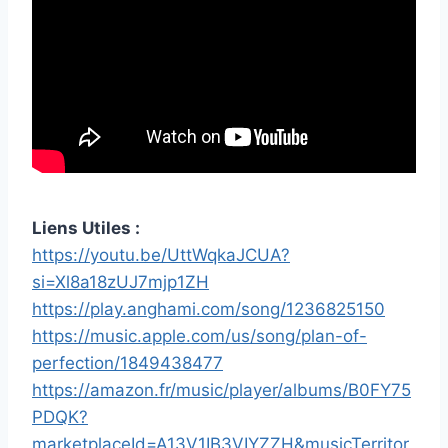
Liens Utiles :
https://youtu.be/UttWqkaJCUA?
si=Xl8a18zUJ7mjp1ZH
https://play.anghami.com/song/1236825150
https://music.apple.com/us/song/plan-of-
perfection/1849438477
https://amazon.fr/music/player/albums/B0FY75
PDQK?
marketplaceId=A13V1IB3VIYZZH&musicTerritor