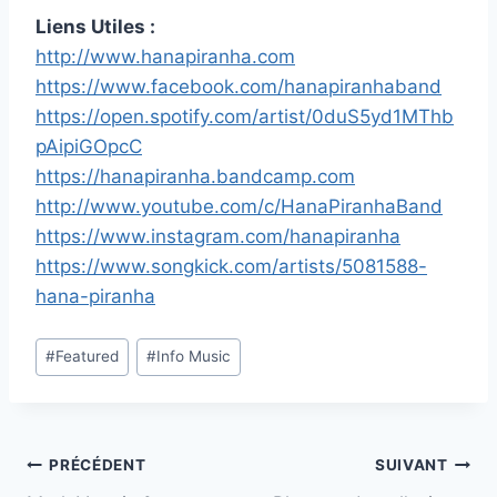
Liens Utiles :
http://www.hanapiranha.com
https://www.facebook.com/hanapiranhaband
https://open.spotify.com/artist/0duS5yd1MThb
pAipiGOpcC
https://hanapiranha.bandcamp.com
http://www.youtube.com/c/HanaPiranhaBand
https://www.instagram.com/hanapiranha
https://www.songkick.com/artists/5081588-
hana-piranha
Étiquettes
#
Featured
#
Info Music
de
la
publication :
Navigation
PRÉCÉDENT
SUIVANT