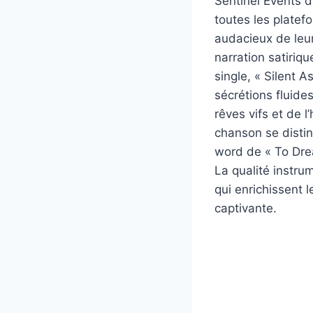
Sentinel Events 
toutes les plate
audacieux de leur
narration satiriq
single, « Silent 
sécrétions fluide
rêves vifs et de 
chanson se disti
word de « To Dre
La qualité instr
qui enrichissent 
captivante.