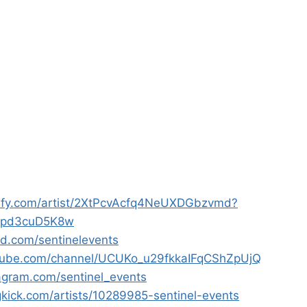
otify.com/artist/2XtPcvAcfq4NeUXDGbzvmd?
epd3cuD5K8w
ud.com/sentinelevents
tube.com/channel/UCUKo_u29fkkaIFqCShZpUjQ
agram.com/sentinel_events
kick.com/artists/10289985-sentinel-events