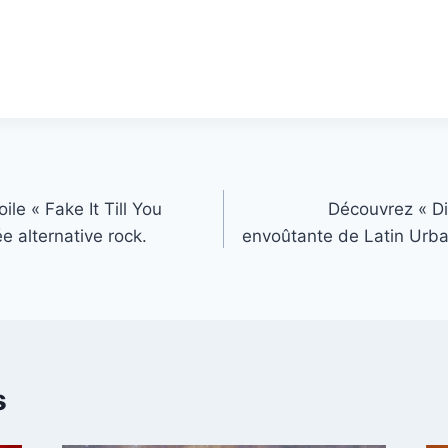
le « Fake It Till You
Découvrez « D
e alternative rock.
envoûtante de Latin Urban
s