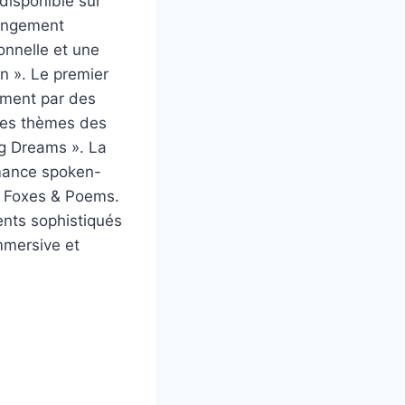
disponible sur
longement
onnelle et une
an ». Le premier
fement par des
 les thèmes des
rg Dreams ». La
rmance spoken-
e Foxes & Poems.
ents sophistiqués
mmersive et