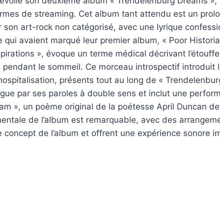
dévoile son deuxième album « Trendelenburg Dreams », 
formes de streaming. Cet album tant attendu est un pro
 son art-rock non catégorisé, avec une lyrique confessi
ue qui avaient marqué leur premier album, « Poor Histori
Aspirations », évoque un terme médical décrivant l’étouf
s pendant le sommeil. Ce morceau introspectif introduit
l’hospitalisation, présents tout au long de « Trendelenbu
ngue par ses paroles à double sens et inclut une perfo
am », un poème original de la poétesse April Duncan d
umentale de l’album est remarquable, avec des arrangem
le concept de l’album et offrent une expérience sonore i