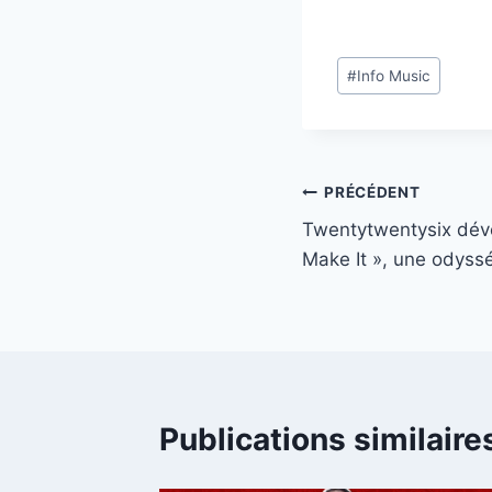
Étiquettes
#
Info Music
de
la
publication :
Navigation
PRÉCÉDENT
Twentytwentysix dévoi
de
Make It », une odyssé
l’article
Publications similaire