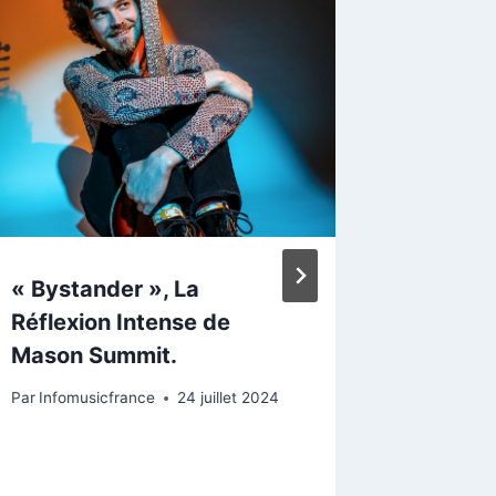
Plongeo
musical
Luv Da 
single «
Par
Infomu
« Bystander », La
Réflexion Intense de
Mason Summit.
Par
Infomusicfrance
24 juillet 2024