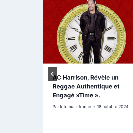
er, un
AC Harrison, Révèle un
l entre
Reggae Authentique et
Engagé »Time ».
oût 2025
Par
Infomusicfrance
18 octobre 2024