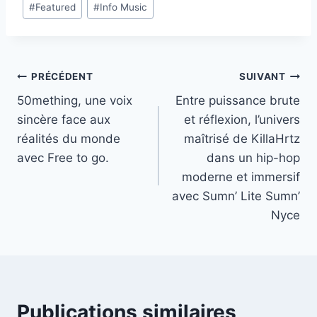
#
Featured
#
Info Music
de
la
publication :
Navigation
PRÉCÉDENT
SUIVANT
50mething, une voix
Entre puissance brute
de
sincère face aux
et réflexion, l’univers
l’article
réalités du monde
maîtrisé de KillaHrtz
avec Free to go.
dans un hip-hop
moderne et immersif
avec Sumn’ Lite Sumn’
Nyce
Publications similaires