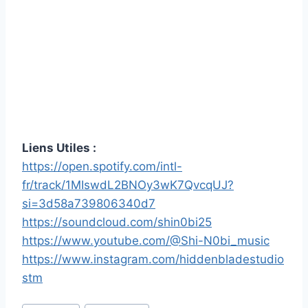
Liens Utiles :
https://open.spotify.com/intl-
fr/track/1MIswdL2BNOy3wK7QvcqUJ?
si=3d58a739806340d7
https://soundcloud.com/shin0bi25
https://www.youtube.com/@Shi-N0bi_music
https://www.instagram.com/hiddenbladestudio
stm
Étiquettes