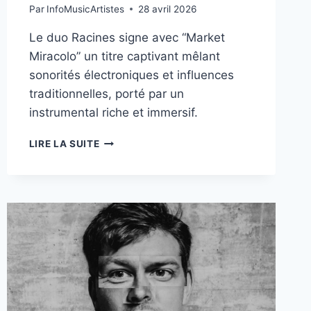
Par
InfoMusicArtistes
28 avril 2026
Le duo Racines signe avec “Market
Miracolo” un titre captivant mêlant
sonorités électroniques et influences
traditionnelles, porté par un
instrumental riche et immersif.
RACINES
LIRE LA SUITE
DÉVOILE
“MARKET
MIRACOLO”,
UNE
ODYSSÉE
ÉLECTRONIQUE
ENTRE
TRADITIONS
ET
MODERNITÉ