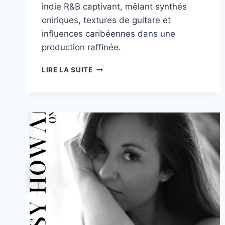
indie R&B captivant, mêlant synthés
oniriques, textures de guitare et
influences caribéennes dans une
production raffinée.
DÉCOUVREZ
LIRE LA SUITE
« MIDNIGHT
DREAM »
DE
LEXI
LEMONADE,
UNE
ATMOSPHÈRE
CINÉMATOGRAPHIQUE
AU
CŒUR
DE
LA
R&B
ALTERNATIVE