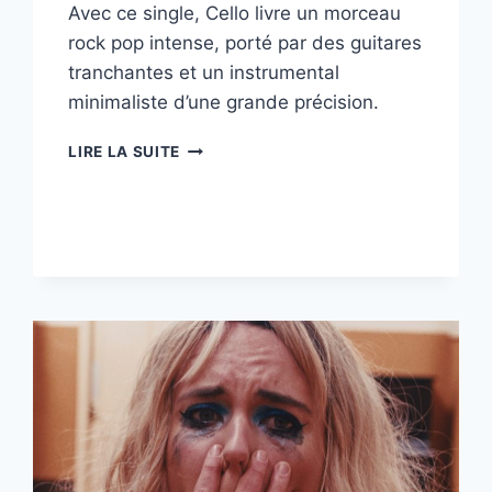
Avec ce single, Cello livre un morceau
rock pop intense, porté par des guitares
tranchantes et un instrumental
minimaliste d’une grande précision.
CELLO
LIRE LA SUITE
FRAPPE
FORT
AVEC
“WE
DO
WHAT
WE
WANT
(WHEN
WE
WANT
WHEN
WE
WANT
TO)”