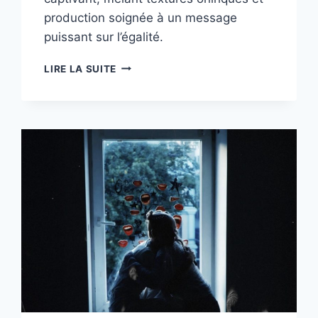
production soignée à un message
puissant sur l’égalité.
«
LIRE LA SUITE
FORSAKE
ALL
MONEY
»,
LEFRIKE
SIGNE
UNE
ÉLECTRO
POP
ENGAGÉE
ET
CINÉMATOGRAPHIQUE