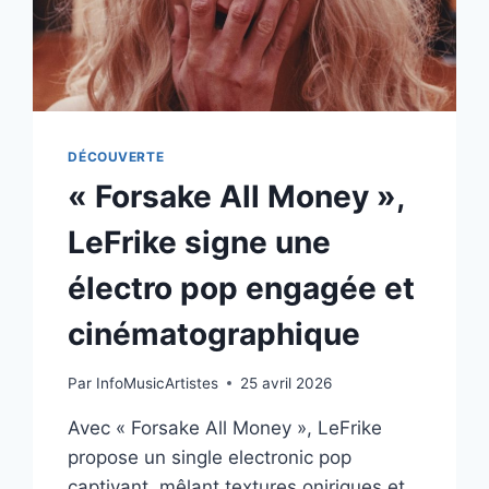
DÉCOUVERTE
« Forsake All Money »,
LeFrike signe une
électro pop engagée et
cinématographique
Par
InfoMusicArtistes
25 avril 2026
Avec « Forsake All Money », LeFrike
propose un single electronic pop
captivant, mêlant textures oniriques et