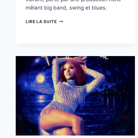
mêlant big band, swing et blues.
«
LIRE LA SUITE
SUIT
YOURSELF
»,
JUDITH
OWEN
SUBLIME
LE
JAZZ
AVEC
ÉLÉGANCE
ET
CARACTÈRE