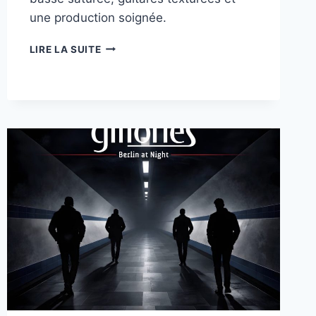
une production soignée.
RIVERMIND
LIRE LA SUITE
ILLUMINE
L’ALTERNATIVE
ROCK
D’UNE
AURA
NOCTURNE
AVEC
« NACHTLICHT »