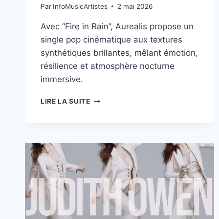
Par
InfoMusicArtistes
2 mai 2026
Avec “Fire in Rain”, Aurealis propose un
single pop cinématique aux textures
synthétiques brillantes, mêlant émotion,
résilience et atmosphère nocturne
immersive.
AUREALIS
LIRE LA SUITE
DÉVOILE
“FIRE
IN
RAIN”,
UNE
POP
ÉLECTRONIQUE
CINÉMATIQUE
ENTRE
LUMIÈRE
ET