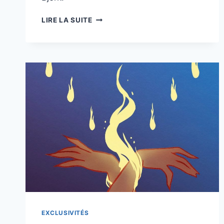
“FAÇADES”,
LIRE LA SUITE
KARKINOMA
SIGNE
UN
ALBUM
INTROSPECTIF
ET
ENVOÛTANT
EXCLUSIVITÉS