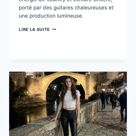
porté par des guitares chaleureuses et
une production lumineuse.
“HERE
LIRE LA SUITE
WE
GO
AGAIN”,
ADAM
WEDD
LANCE
UN
ALTERNATIVE
COUNTRY
ÉNERGIQUE
ET
LIBÉRATEUR