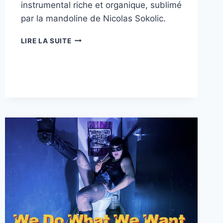
instrumental riche et organique, sublimé
par la mandoline de Nicolas Sokolic.
“SPIRIT
LIRE LA SUITE
OF
YOUTH”,
UNE
FRESQUE
INDIE
FOLK
VIBRANTE
ET
AUDACIEUSE