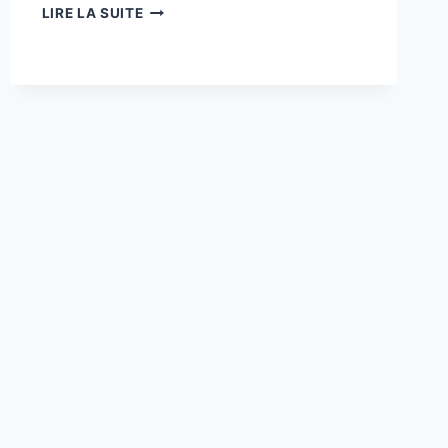
CELLO
LIRE LA SUITE
FRAPPE
FORT
AVEC
“WE
DO
WHAT
WE
WANT
(WHEN
WE
WANT
WHEN
WE
WANT
TO)”