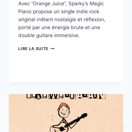
Avec “Orange Juice”, Sparky’s Magic
Piano propose un single indie rock
original mêlant nostalgie et réflexion,
porté par une énergie brute et une
double guitare immersive.
“ORANGE
LIRE LA SUITE
JUICE”
:
L’INDIE
ROCK
INTROSPECTIF
ET
AUDACIEUX
DE
SPARKY’S
MAGIC
PIANO