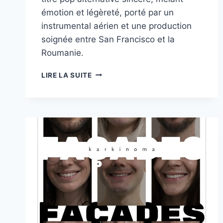
émotion et légèreté, porté par un
instrumental aérien et une production
soignée entre San Francisco et la
Roumanie.
MICHELLAR,
LIRE LA SUITE
UNE
EXPLORATION
SENSIBLE
DES
SENTIMENTS
AVEC
“DO
WE
LOVE
US”