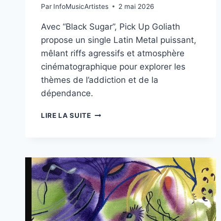
Par
InfoMusicArtistes
2 mai 2026
Avec “Black Sugar”, Pick Up Goliath
propose un single Latin Metal puissant,
mêlant riffs agressifs et atmosphère
cinématographique pour explorer les
thèmes de l’addiction et de la
dépendance.
PICK
LIRE LA SUITE
UP
GOLIATH
DÉVOILE
“BLACK
SUGAR”,
UNE
PLONGÉE
SOMBRE
ET
PUISSANTE