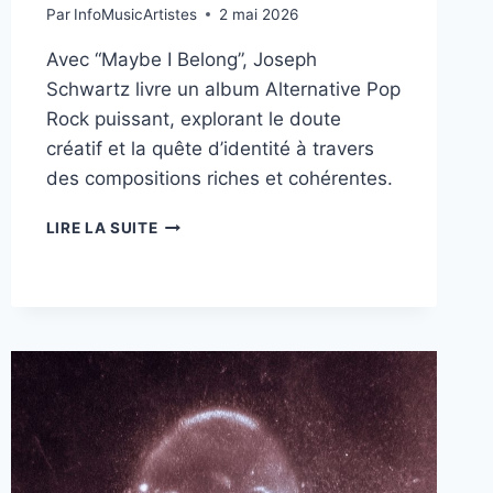
Par
InfoMusicArtistes
2 mai 2026
Avec “Maybe I Belong”, Joseph
Schwartz livre un album Alternative Pop
Rock puissant, explorant le doute
créatif et la quête d’identité à travers
des compositions riches et cohérentes.
JOSEPH
LIRE LA SUITE
SCHWARTZ
NOUS
DÉVOILE
“MAYBE
I
BELONG”,
UNE
QUÊTE
IDENTITAIRE
ENTRE
ROCK