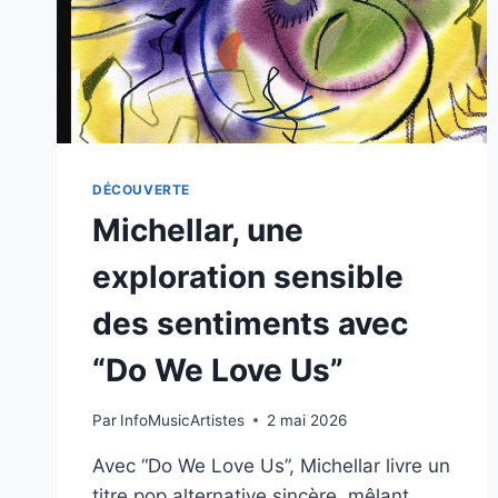
DANS
LE
LATIN
METAL
DÉCOUVERTE
Michellar, une
exploration sensible
des sentiments avec
“Do We Love Us”
Par
InfoMusicArtistes
2 mai 2026
Avec “Do We Love Us”, Michellar livre un
titre pop alternative sincère, mêlant