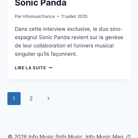
Sonic Panda
Par
Infomusicfrance
11 juillet 2025
Dans cette interview exclusive, le duo sino-
espagnol Sonic Panda revient sur la genèse
de leur collaboration et l’univers musical
singulier qu’ils façonnent.
L’ENTRETIEN
LIRE LA SUITE
EXCLUSIF
AVEC
SONIC
PANDA
Navigation
Page
1
2
de
suivante
page
© 2026 Info Music {Info Music, Info Music Mag, i2