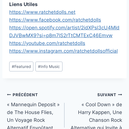
Liens Utiles
https://www.ratchetdolls.net
https://www.facebook.com/ratchetdolls
https://open.spotify.com/artist/2idXPsl3cU4MId
DJVBwMX9?si=p8m7lS2rTtCMTExC46Emvw
https://youtube.com/ratchetdolls
https://www.instagram.com/ratchetdollsofficial
Étiquettes
#
Featured
#
Info Music
de
la
publication :
Navigation
PRÉCÉDENT
SUIVANT
« Mannequin Deposit »
« Cool Down » de
de
de The House Flies,
Harry Kappen, Une
l’article
Un Voyage Rock
Chanson Rock
Alternatif Envoûtant.
Alternative qui Invite à