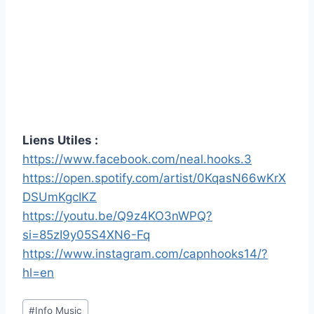
Liens Utiles :
https://www.facebook.com/neal.hooks.3
https://open.spotify.com/artist/0KqasN66wKrX
DSUmKgcIKZ
https://youtu.be/Q9z4KO3nWPQ?
si=85zI9y05S4XN6-Fq
https://www.instagram.com/capnhooks14/?
hl=en
Étiquettes
#
Info Music