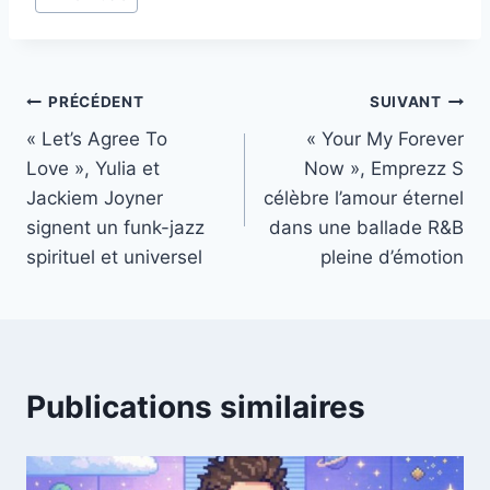
de
la
publication :
Navigation
PRÉCÉDENT
SUIVANT
« Let’s Agree To
« Your My Forever
de
Love », Yulia et
Now », Emprezz S
l’article
Jackiem Joyner
célèbre l’amour éternel
signent un funk-jazz
dans une ballade R&B
spirituel et universel
pleine d’émotion
Publications similaires