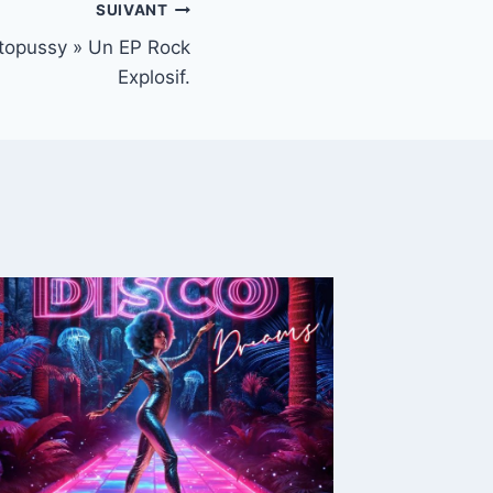
SUIVANT
ctopussy » Un EP Rock
Explosif.
« The 
Dolls,
Électri
Par
Infomu