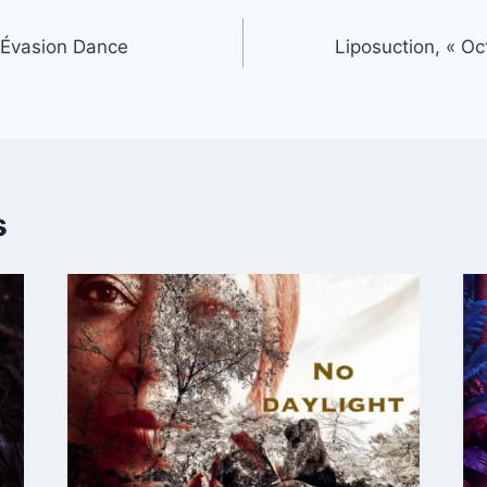
 Évasion Dance
Liposuction, « O
s