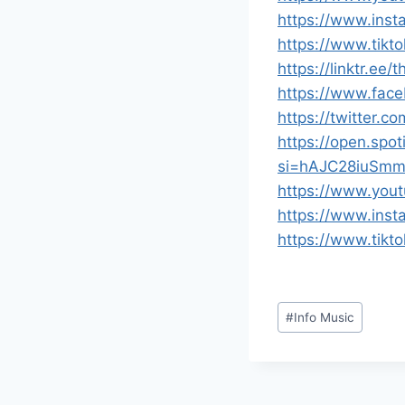
https://www.ins
https://www.tik
https://linktr.ee
https://www.fac
https://twitter.
https://open.sp
si=hAJC28iuSm
https://www.you
https://www.ins
https://www.tik
Étiquettes
#
Info Music
de
la
publication :