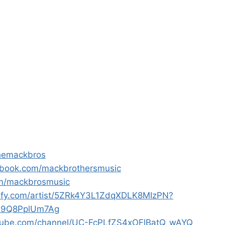
/themackbros
ebook.com/mackbrothersmusic
com/mackbrosmusic
otify.com/artist/5ZRk4Y3L1ZdqXDLK8MIzPN?
m9Q8PplUm7Ag
tube.com/channel/UC-FcPLfZS4xOFlBatQ_wAYQ