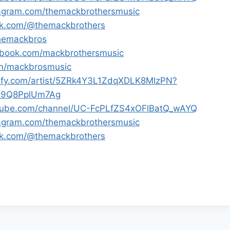
tagram.com/themackbrothersmusic
tok.com/@themackbrothers
/themackbros
ebook.com/mackbrothersmusic
com/mackbrosmusic
otify.com/artist/5ZRk4Y3L1ZdqXDLK8MIzPN?
m9Q8PplUm7Ag
tube.com/channel/UC-FcPLfZS4xOFlBatQ_wAYQ
tagram.com/themackbrothersmusic
tok.com/@themackbrothers