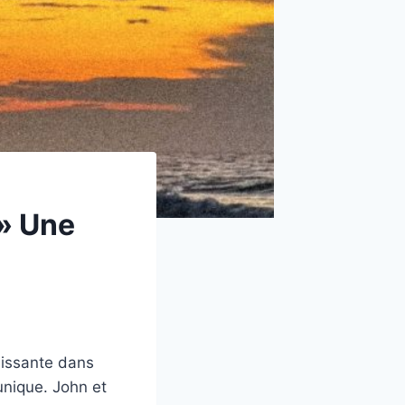
 » Une
hissante dans
unique. John et