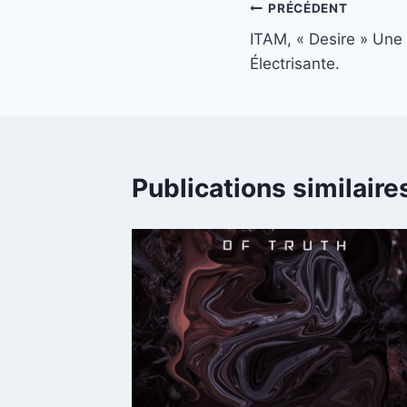
Navigation
PRÉCÉDENT
ITAM, « Desire » Une
de
Électrisante.
l’article
Publications similaire