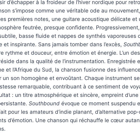
sir d’échapper à la froideur de l’hiver nordique pour retr
anson s’impose comme une véritable ode au mouvement, à
 les premières notes, une guitare acoustique délicate et 
tmosphère feutrée, presque confidente. Progressivement
e subtile, basse fluide et nappes de synthés vaporeuses 
 et inspirante. Sans jamais tomber dans l’excès,
South
tre rythme et douceur, entre émotion et énergie. L’un des
réside dans la qualité de l’instrumentation. Enregistrée 
ne et l’Afrique du Sud, la chanson fusionne des influence
er un son homogène et envoûtant. Chaque instrument se
stesse remarquable, contribuant à ce sentiment de voya
sultat : un titre atmosphérique et sincère, empreint d’un
persistante.
Southbound
évoque ce moment suspendu ent
ait pour les amateurs d’indie planant, d’alternative pop-
s d’émotion. Une chanson qui réchauffe le cœur autant q
ns.