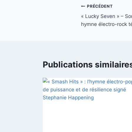
Navigation
PRÉCÉDENT
« Lucky Seven » – So
de
hymne électro-rock t
l’article
Publications similaire