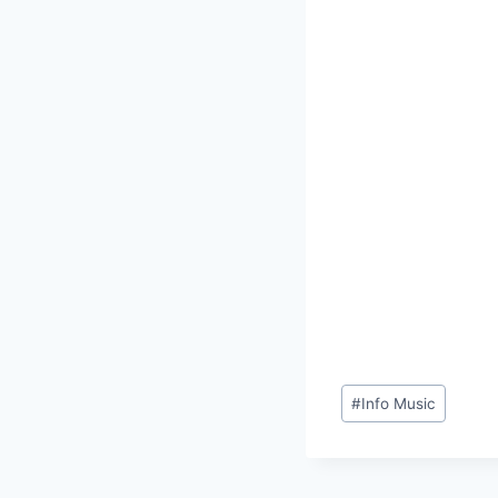
Étiquettes
#
Info Music
de
la
publication :