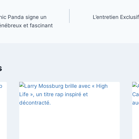
nic Panda signe un
L’entretien Exclus
énébreux et fascinant
s