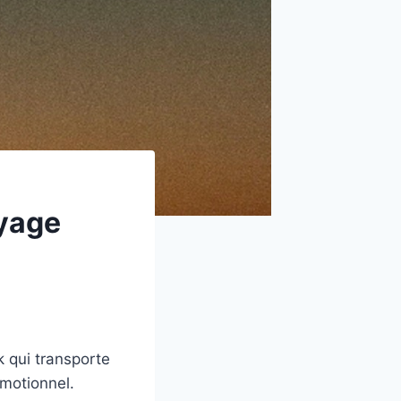
oyage
k qui transporte
émotionnel.