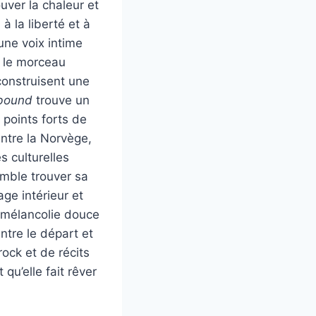
ouver la chaleur et
 la liberté et à
une voix intime
, le morceau
construisent une
bound
trouve un
 points forts de
entre la Norvège,
s culturelles
mble trouver sa
ge intérieur et
e mélancolie douce
re le départ et
rock et de récits
u’elle fait rêver