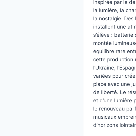
Inspirée par le dé
la lumière, la ch
la nostalgie. Dès
installent une a
s’élève : batteri
montée lumineuse
équilibre rare en
cette production 
l’Ukraine, l’Espag
variées pour cré
place avec une ju
de liberté. Le ré
et d’une lumière 
le renouveau parf
musicaux empreint
d’horizons lointai