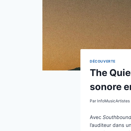
DÉCOUVERTE
The Quie
sonore e
Par
InfoMusicArtistes
Avec
Southboun
l’auditeur dans u