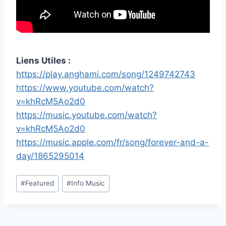
Liens Utiles :
https://play.anghami.com/song/1249742743
https://www.youtube.com/watch?
v=khRcM5Ao2d0
https://music.youtube.com/watch?
v=khRcM5Ao2d0
https://music.apple.com/fr/song/forever-and-a-
day/1865295014
Étiquettes
#
Featured
#
Info Music
de
la
publication :