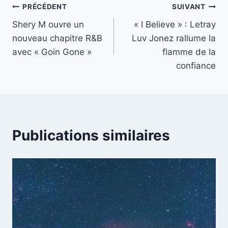
Navigation
PRÉCÉDENT
SUIVANT
Shery M ouvre un
« I Believe » : Letray
de
nouveau chapitre R&B
Luv Jonez rallume la
l’article
avec « Goin Gone »
flamme de la
confiance
Publications similaires