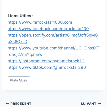
Liens Utiles :
https://www.mrrockstar1000.com
https://www.facebook.com/mrrockstar100
https://open.spotify.com/artist/61mgfJoftSgMG
oXk8QxIID
https://www.youtube.com/channel/UCHDnssXT
rdhoj27mjYtpmnw
https://instagram.com/mynameisrock111
https://www.tiktok.com/@mrrockstar390
Étiquettes
#
Info Music
de
la
publication :
Navigation
PRÉCÉDENT
SUIVANT