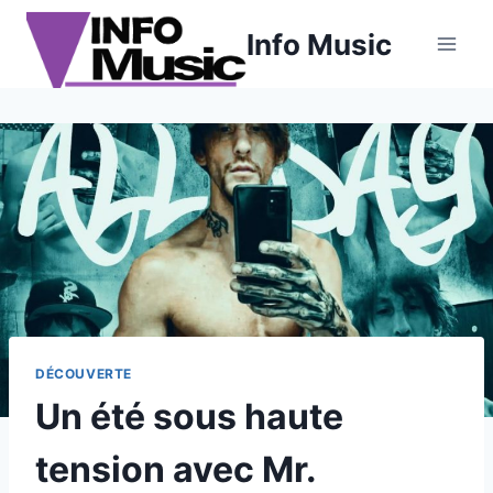
Aller
Info Music
au
contenu
DÉCOUVERTE
Un été sous haute
tension avec Mr.