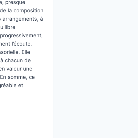
e, presque
é de la composition
es arrangements, à
uilibre
 progressivement,
ent l’écoute.
orielle. Elle
 à chacun de
en valeur une
u. En somme, ce
gréable et