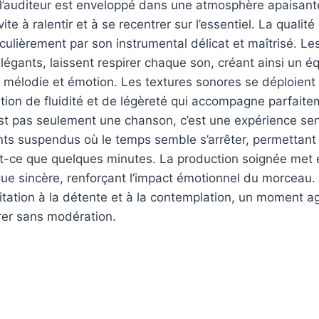
 l’auditeur est enveloppé dans une atmosphère apaisant
vite à ralentir et à se recentrer sur l’essentiel. La qualit
iculièrement par son instrumental délicat et maîtrisé. L
 élégants, laissent respirer chaque son, créant ainsi un éq
 mélodie et émotion. Les textures sonores se déploient
tion de fluidité et de légèreté qui accompagne parfaitem
st pas seulement une chanson, c’est une expérience sens
nts suspendus où le temps semble s’arrêter, permettant
it-ce que quelques minutes. La production soignée met 
tique sincère, renforçant l’impact émotionnel du morcea
vitation à la détente et à la contemplation, un moment a
rer sans modération.