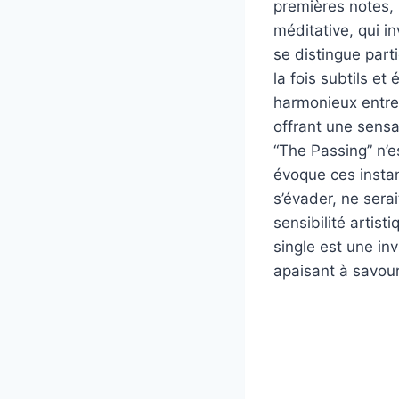
premières notes,
méditative, qui in
se distingue part
la fois subtils et
harmonieux entre
offrant une sensa
“The Passing” n’e
évoque ces insta
s’évader, ne sera
sensibilité artis
single est une in
apaisant à savou