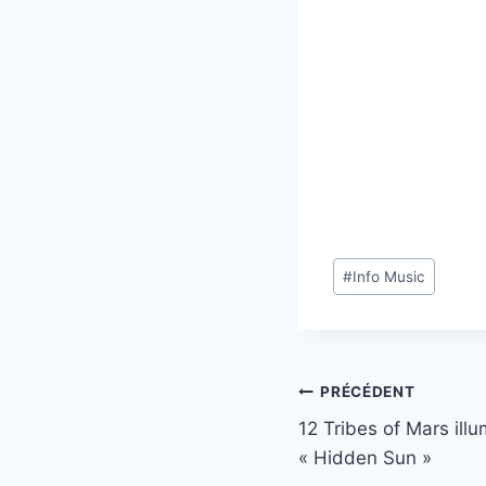
Étiquettes
#
Info Music
de
la
publication :
Navigation
PRÉCÉDENT
12 Tribes of Mars ill
de
« Hidden Sun »