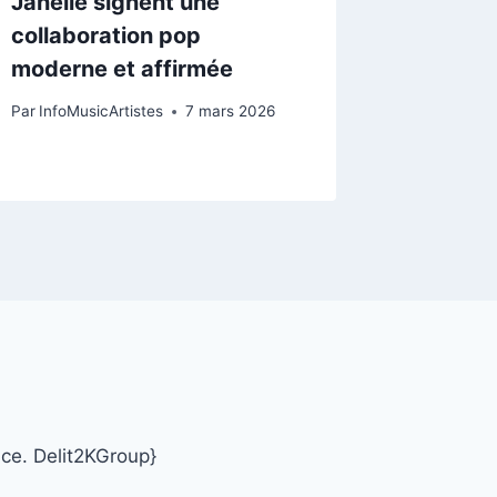
Janelle signent une
célébra
collaboration pop
signée 
moderne et affirmée
Par
Infomu
Par
InfoMusicArtistes
7 mars 2026
nce. Delit2KGroup}