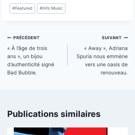
Étiquettes
#
Featured
#
Info Music
de
la
publication :
Navigation
PRÉCÉDENT
SUIVANT
« À l’âge de trois
« Away », Adriana
de
ans », un bijou
Spuria nous emmène
l’article
d’authenticité signé
vers une oasis de
Bad Bubble.
renouveau.
Publications similaires