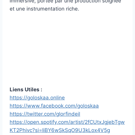
immersive, portée par une production soignée
et une instrumentation riche.
Liens Utiles :
https://goloskaa.online
https://www.facebook.com/goloskaa
https://twitter.com/glorfindeil
https://open.spotify.com/artist/2fCUtxJgjebTgw
KT2Phivc?si=IiBY6wSkSqO9U3kLox4V5g