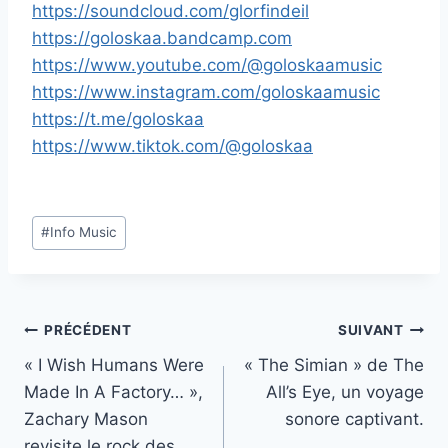
https://soundcloud.com/glorfindeil
https://goloskaa.bandcamp.com
https://www.youtube.com/@goloskaamusic
https://www.instagram.com/goloskaamusic
https://t.me/goloskaa
https://www.tiktok.com/@goloskaa
Étiquettes
#
Info Music
de
la
publication :
Navigation
PRÉCÉDENT
SUIVANT
« I Wish Humans Were
« The Simian » de The
de
Made In A Factory… »,
All’s Eye, un voyage
l’article
Zachary Mason
sonore captivant.
revisite le rock des